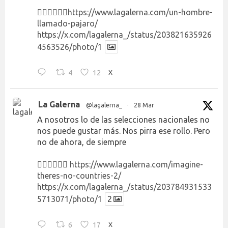
👉🏻👉🏻👉🏻
https://www.lagalerna.com/un-hombre-
llamado-pajaro/
https://x.com/lagalerna_/status/203821635926
4563526/photo/1
4
12
X
La Galerna
@lagalerna_
·
28 Mar
A nosotros lo de las selecciones nacionales no
nos puede gustar más. Nos pirra ese rollo. Pero
no de ahora, de siempre
👉🏻👉🏻👉🏻
https://www.lagalerna.com/imagine-
theres-no-countries-2/
https://x.com/lagalerna_/status/203784931533
5713071/photo/1
2
6
17
X