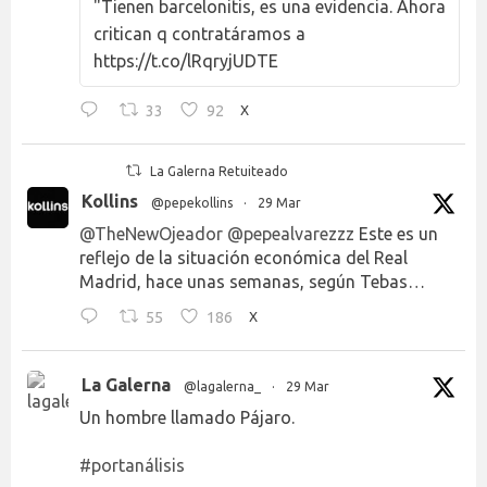
"Tienen barcelonitis, es una evidencia. Ahora
critican q contratáramos a
https://t.co/lRqryjUDTE
33
92
X
La Galerna Retuiteado
Kollins
@pepekollins
·
29 Mar
@TheNewOjeador
@pepealvarezzz
Este es un
reflejo de la situación económica del Real
Madrid, hace unas semanas, según Tebas…
55
186
X
La Galerna
@lagalerna_
·
29 Mar
Un hombre llamado Pájaro.
#portanálisis