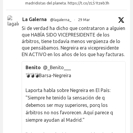
madridistas del planeta. https://t.co/zLS1tzeb3h
La Galerna
@lagalerna_
·
29 Mar
Si de verdad ha dicho que contrataron a alguien
que HABÍA SIDO VICEPRESIDENTE de los
árbitros, tiene todavía menos vergüenza de lo
que pensábamos. Negreira era vicepresidente
EN ACTIVO en los años de los que hay facturas.
Benito
@_Benito___
💣💣💣Barsa-Negreira
Laporta habla sobre Negreira en El País:
"Siempre he tenido la sensación de q
debemos ser muy superiores, porq los
árbitros no nos favorecen. Aquí parece q
siempre ayudan al Madrid."