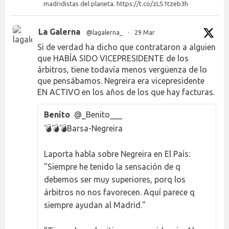
madridistas del planeta. https://t.co/zLS1tzeb3h
La Galerna
@lagalerna_
·
29 Mar
Si de verdad ha dicho que contrataron a alguien
que HABÍA SIDO VICEPRESIDENTE de los
árbitros, tiene todavía menos vergüenza de lo
que pensábamos. Negreira era vicepresidente
EN ACTIVO en los años de los que hay facturas.
Benito
@_Benito___
💣💣💣Barsa-Negreira
Laporta habla sobre Negreira en El País:
"Siempre he tenido la sensación de q
debemos ser muy superiores, porq los
árbitros no nos favorecen. Aquí parece q
siempre ayudan al Madrid."