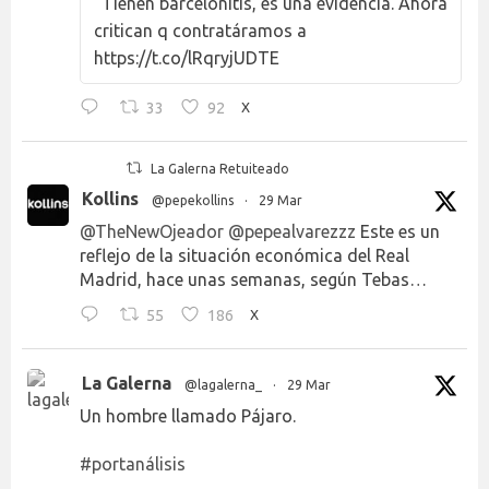
"Tienen barcelonitis, es una evidencia. Ahora
critican q contratáramos a
https://t.co/lRqryjUDTE
33
92
X
La Galerna Retuiteado
Kollins
@pepekollins
·
29 Mar
@TheNewOjeador
@pepealvarezzz
Este es un
reflejo de la situación económica del Real
Madrid, hace unas semanas, según Tebas…
55
186
X
La Galerna
@lagalerna_
·
29 Mar
Un hombre llamado Pájaro.
#portanálisis