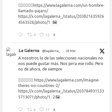
👉🏻👉🏻👉🏻
https://www.lagalerna.com/un-hombre-
llamado-pajaro/
https://x.com/lagalerna_/status/203821635926
4563526/photo/1
4
12
X
La Galerna
@lagalerna_
·
28 Mar
A nosotros lo de las selecciones nacionales no
nos puede gustar más. Nos pirra ese rollo. Pero
no de ahora, de siempre
👉🏻👉🏻👉🏻
https://www.lagalerna.com/imagine-
theres-no-countries-2/
https://x.com/lagalerna_/status/203784931533
5713071/photo/1
2
6
17
X