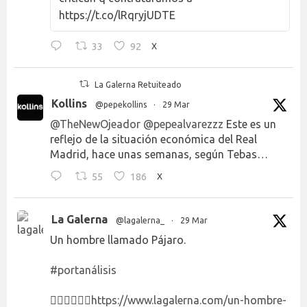
https://t.co/lRqryjUDTE
33
92
X
La Galerna Retuiteado
Kollins
@pepekollins
·
29 Mar
@TheNewOjeador
@pepealvarezzz
Este es un
reflejo de la situación económica del Real
Madrid, hace unas semanas, según Tebas…
55
186
X
La Galerna
@lagalerna_
·
29 Mar
Un hombre llamado Pájaro.
#portanálisis
👉🏻👉🏻👉🏻
https://www.lagalerna.com/un-hombre-