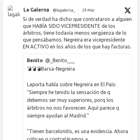
La Galerna
@lagalerna_
·
29 Mar
Si de verdad ha dicho que contrataron a alguien
que HABÍA SIDO VICEPRESIDENTE de los
árbitros, tiene todavía menos vergüenza de lo
que pensábamos. Negreira era vicepresidente
EN ACTIVO en los años de los que hay facturas.
Benito
@_Benito___
💣💣💣Barsa-Negreira
Laporta habla sobre Negreira en El País:
"Siempre he tenido la sensación de q
debemos ser muy superiores, porq los
árbitros no nos favorecen. Aquí parece q
siempre ayudan al Madrid."
"Tienen barcelonitis, es una evidencia. Ahora
critican q contratáramos a