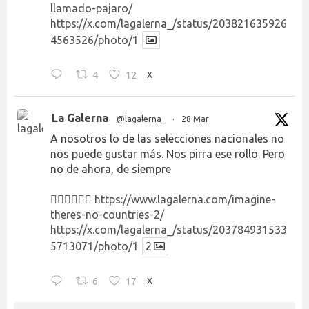
llamado-pajaro/
https://x.com/lagalerna_/status/203821635926
4563526/photo/1
4
12
X
La Galerna
@lagalerna_
·
28 Mar
A nosotros lo de las selecciones nacionales no
nos puede gustar más. Nos pirra ese rollo. Pero
no de ahora, de siempre
👉🏻👉🏻👉🏻
https://www.lagalerna.com/imagine-
theres-no-countries-2/
https://x.com/lagalerna_/status/203784931533
5713071/photo/1
2
6
17
X