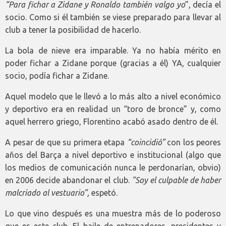
“Para fichar a Zidane y Ronaldo también valgo yo
”, decía el
socio. Como si él también se viese preparado para llevar al
club a tener la posibilidad de hacerlo.
La bola de nieve era imparable. Ya no había mérito en
poder fichar a Zidane porque (gracias a él) YA, cualquier
socio, podía fichar a Zidane.
Aquel modelo que le llevó a lo más alto a nivel económico
y deportivo era en realidad un “toro de bronce” y, como
aquel herrero griego, Florentino acabó asado dentro de él.
A pesar de que su primera etapa
“coincidió”
con los peores
años del Barça a nivel deportivo e institucional (algo que
los medios de comunicación nunca le perdonarían, obvio)
en 2006 decide abandonar el club.
"Soy el culpable de haber
malcriado al vestuario”,
espetó.
Lo que vino después es una muestra más de lo poderoso
que es este club. El baile de entrenadores, presidentes y