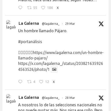
55
186
X
La Galerna
@lagalerna_
·
29 Mar
Un hombre llamado Pájaro.
#portanálisis
👉🏻👉🏻👉🏻
https://www.lagalerna.com/un-hombre-
llamado-pajaro/
https://x.com/lagalerna_/status/203821635926
4563526/photo/1
4
12
X
La Galerna
@lagalerna_
·
28 Mar
A nosotros lo de las selecciones nacionales no
nos puede gustar más. Nos pirra ese rollo. Pero