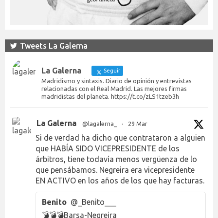
Tweets La Galerna
La Galerna
Seguir
Madridismo y sintaxis. Diario de opinión y entrevistas
relacionadas con el Real Madrid. Las mejores firmas
madridistas del planeta. https://t.co/zLS1tzeb3h
La Galerna
@lagalerna_
·
29 Mar
Si de verdad ha dicho que contrataron a alguien
que HABÍA SIDO VICEPRESIDENTE de los
árbitros, tiene todavía menos vergüenza de lo
que pensábamos. Negreira era vicepresidente
EN ACTIVO en los años de los que hay facturas.
Benito
@_Benito___
💣💣💣Barsa-Negreira