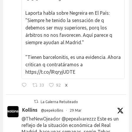
Laporta habla sobre Negreira en El País:
"Siempre he tenido la sensación de q
debemos ser muy superiores, porq los
árbitros no nos favorecen. Aquí parece q
siempre ayudan al Madrid."
"Tienen barcelonitis, es una evidencia. Ahora
critican q contratáramos a
https://t.co/lRqryjUDTE
33
92
X
La Galerna Retuiteado
Kollins
@pepekollins
·
29 Mar
@TheNewOjeador
@pepealvarezzz
Este es un
reflejo de la situación económica del Real
Madrid, hace unas semanas, según Tebas…