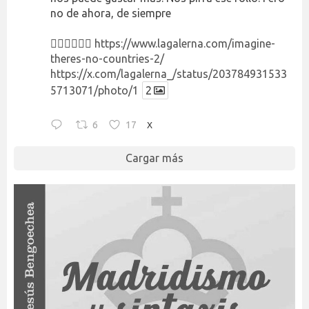
no de ahora, de siempre
👉🏻👉🏻👉🏻
https://www.lagalerna.com/imagine-
theres-no-countries-2/
https://x.com/lagalerna_/status/203784931533
5713071/photo/1
2
6
17
X
Cargar más