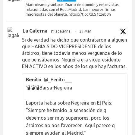
Madridismo y sintaxis. Diario de opinión y entrevistas
relacionadas con el Real Madrid. Las mejores firmas
madridistas del planeta. https://t.co/zLS1tzeb3h
La Galerna
@lagalerna_
·
29 Mar
Si de verdad ha dicho que contrataron a alguien
que HABÍA SIDO VICEPRESIDENTE de los
árbitros, tiene todavía menos vergüenza de lo
que pensábamos. Negreira era vicepresidente
EN ACTIVO en los años de los que hay facturas.
Benito
@_Benito___
💣💣💣Barsa-Negreira
Laporta habla sobre Negreira en El País:
"Siempre he tenido la sensación de q
debemos ser muy superiores, porq los
árbitros no nos favorecen. Aquí parece q
siempre ayudan al Madrid."