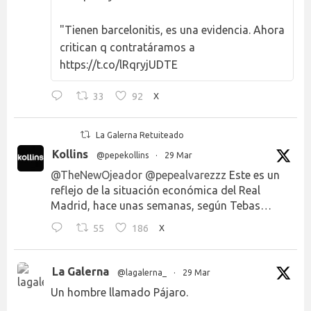
"Tienen barcelonitis, es una evidencia. Ahora
critican q contratáramos a
https://t.co/lRqryjUDTE
33
92
X
La Galerna Retuiteado
Kollins
@pepekollins
·
29 Mar
@TheNewOjeador
@pepealvarezzz
Este es un
reflejo de la situación económica del Real
Madrid, hace unas semanas, según Tebas…
55
186
X
La Galerna
@lagalerna_
·
29 Mar
Un hombre llamado Pájaro.