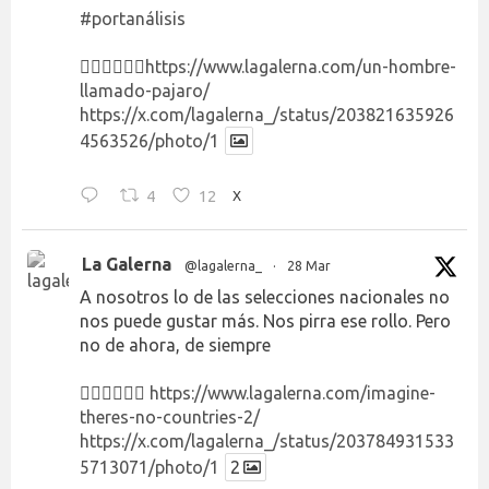
#portanálisis
👉🏻👉🏻👉🏻
https://www.lagalerna.com/un-hombre-
llamado-pajaro/
https://x.com/lagalerna_/status/203821635926
4563526/photo/1
4
12
X
La Galerna
@lagalerna_
·
28 Mar
A nosotros lo de las selecciones nacionales no
nos puede gustar más. Nos pirra ese rollo. Pero
no de ahora, de siempre
👉🏻👉🏻👉🏻
https://www.lagalerna.com/imagine-
theres-no-countries-2/
https://x.com/lagalerna_/status/203784931533
5713071/photo/1
2