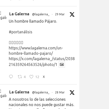
La Galerna
@lagalerna_
·
29 Mar
Un hombre llamado Pájaro.
#portanálisis
👉🏻👉🏻👉🏻
https://www.lagalerna.com/un-
hombre-llamado-pajaro/
https://x.com/lagalerna_/status/2038
216359264563526/photo/1
4
12
X
La Galerna
@lagalerna_
·
28 Mar
A nosotros lo de las selecciones
nacionales no nos puede gustar más.