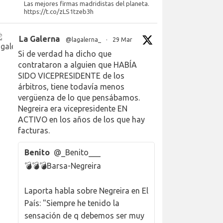
Las mejores firmas madridistas del planeta.
https://t.co/zLS1tzeb3h
La Galerna
@lagalerna_
·
29 Mar
Si de verdad ha dicho que
contrataron a alguien que HABÍA
SIDO VICEPRESIDENTE de los
árbitros, tiene todavía menos
vergüenza de lo que pensábamos.
Negreira era vicepresidente EN
ACTIVO en los años de los que hay
facturas.
Benito
@_Benito___
💣💣💣Barsa-Negreira
Laporta habla sobre Negreira en El
País: "Siempre he tenido la
sensación de q debemos ser muy