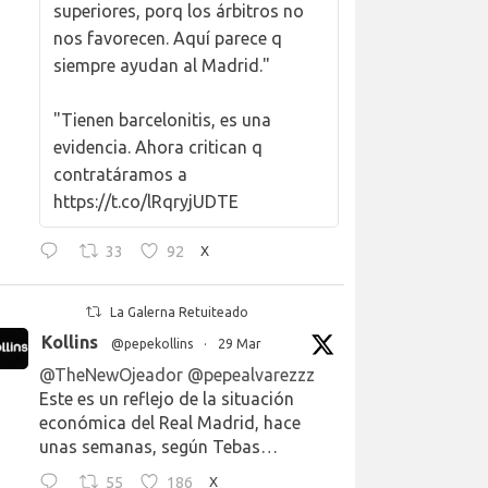
superiores, porq los árbitros no
nos favorecen. Aquí parece q
siempre ayudan al Madrid."
"Tienen barcelonitis, es una
evidencia. Ahora critican q
contratáramos a
https://t.co/lRqryjUDTE
33
92
X
La Galerna Retuiteado
Kollins
@pepekollins
·
29 Mar
@TheNewOjeador
@pepealvarezzz
Este es un reflejo de la situación
económica del Real Madrid, hace
unas semanas, según Tebas…
55
186
X