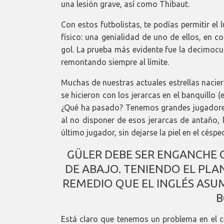
una lesión grave, así como Thibaut.
Con estos futbolistas, te podías permitir el 
físico: una genialidad de uno de ellos, en 
gol. La prueba más evidente fue la decimoc
remontando siempre al límite.
Muchas de nuestras actuales estrellas nacie
se hicieron con los jerarcas en el banquillo (e
¿Qué ha pasado? Tenemos grandes jugadores
al no disponer de esos jerarcas de antaño, 
último jugador, sin dejarse la piel en el céspe
GÜLER DEBE SER ENGANCHE C
DE ABAJO. TENIENDO EL PL
REMEDIO QUE EL INGLÉS ASUM
B
Está claro que tenemos un problema en el c