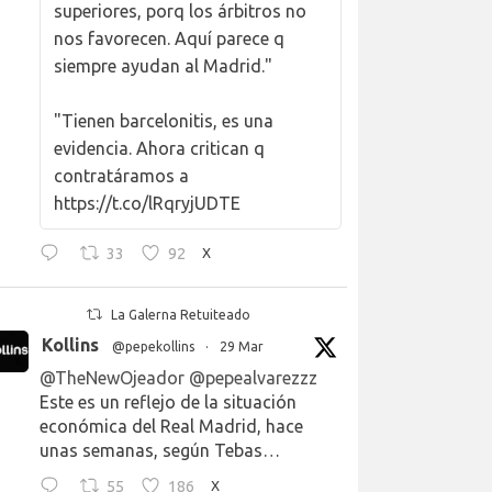
superiores, porq los árbitros no
nos favorecen. Aquí parece q
siempre ayudan al Madrid."
"Tienen barcelonitis, es una
evidencia. Ahora critican q
contratáramos a
https://t.co/lRqryjUDTE
33
92
X
La Galerna Retuiteado
Kollins
@pepekollins
·
29 Mar
@TheNewOjeador
@pepealvarezzz
Este es un reflejo de la situación
económica del Real Madrid, hace
unas semanas, según Tebas…
55
186
X