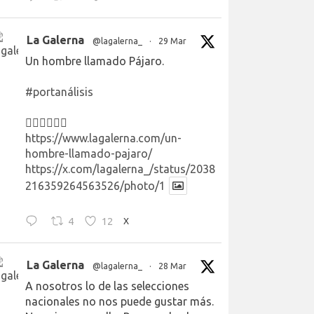
La Galerna
@lagalerna_
·
29 Mar
Un hombre llamado Pájaro.
#portanálisis
👉🏻👉🏻👉🏻
https://www.lagalerna.com/un-
hombre-llamado-pajaro/
https://x.com/lagalerna_/status/2038
216359264563526/photo/1
4
12
X
La Galerna
@lagalerna_
·
28 Mar
A nosotros lo de las selecciones
nacionales no nos puede gustar más.