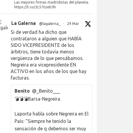
Las mejores firmas madridistas del planeta.
https://t.co/zLS1tzeb3h
La Galerna
@lagalerna_
·
29 Mar
Si de verdad ha dicho que
contrataron a alguien que HABÍA
SIDO VICEPRESIDENTE de los
árbitros, tiene todavía menos
vergüenza de lo que pensábamos.
Negreira era vicepresidente EN
ACTIVO en los años de los que hay
facturas.
Benito
@_Benito___
💣💣💣Barsa-Negreira
Laporta habla sobre Negreira en El
País: "Siempre he tenido la
sensación de q debemos ser muy