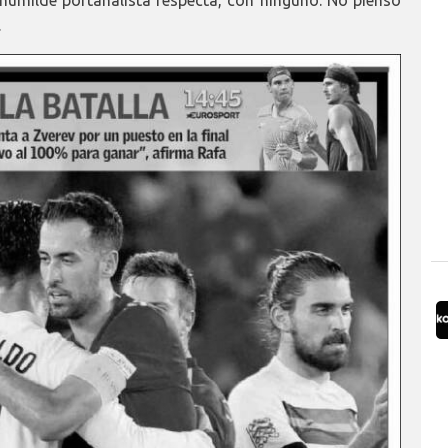
humilde portanalista respecta, con ninguno. No pienso
.