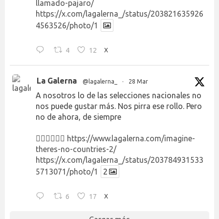
llamado-pajaro/
https://x.com/lagalerna_/status/203821635926
4563526/photo/1
4
12
X
La Galerna
@lagalerna_
·
28 Mar
A nosotros lo de las selecciones nacionales no
nos puede gustar más. Nos pirra ese rollo. Pero
no de ahora, de siempre
👉🏻👉🏻👉🏻
https://www.lagalerna.com/imagine-
theres-no-countries-2/
https://x.com/lagalerna_/status/203784931533
5713071/photo/1
2
6
17
X