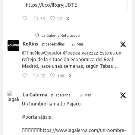
https://t.co/lRqryjUDTE
33
92
X
La Galerna Retuiteado
Kollins
@pepekollins
·
29 Mar
@TheNewOjeador
@pepealvarezzz
Este es un
reflejo de la situación económica del Real
Madrid, hace unas semanas, según Tebas…
55
186
X
La Galerna
@lagalerna_
·
29 Mar
Un hombre llamado Pájaro.
#portanálisis
👉🏻👉🏻👉🏻
https://www.lagalerna.com/un-hombre-