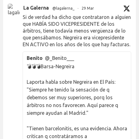
La Galerna
@lagalerna_
·
29 Mar
Si de verdad ha dicho que contrataron a alguien
que HABÍA SIDO VICEPRESIDENTE de los
árbitros, tiene todavía menos vergüenza de lo
que pensábamos. Negreira era vicepresidente
EN ACTIVO en los años de los que hay facturas.
Benito
@_Benito___
💣💣💣Barsa-Negreira
Laporta habla sobre Negreira en El País:
"Siempre he tenido la sensación de q
debemos ser muy superiores, porq los
árbitros no nos favorecen. Aquí parece q
siempre ayudan al Madrid."
"Tienen barcelonitis, es una evidencia. Ahora
critican q contratáramos a