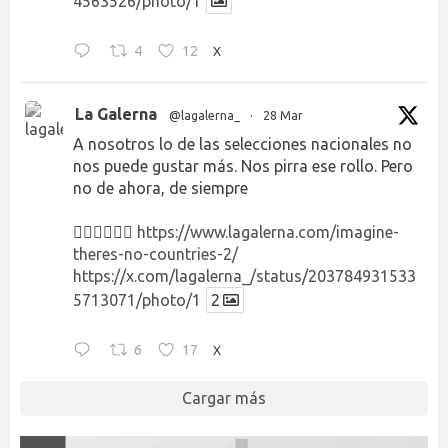
4563526/photo/1
4
12
X
La Galerna
@lagalerna_
·
28 Mar
A nosotros lo de las selecciones nacionales no
nos puede gustar más. Nos pirra ese rollo. Pero
no de ahora, de siempre
👉🏻👉🏻👉🏻
https://www.lagalerna.com/imagine-
theres-no-countries-2/
https://x.com/lagalerna_/status/203784931533
5713071/photo/1
2
6
17
X
Cargar más