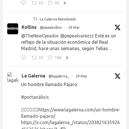
33
92
X
La Galerna Retuiteado
Kollins
@pepekollins
·
29 Mar
@TheNewOjeador
@pepealvarezzz
Este es un
reflejo de la situación económica del Real
Madrid, hace unas semanas, según Tebas…
55
186
X
La Galerna
@lagalerna_
·
29 Mar
Un hombre llamado Pájaro.
#portanálisis
👉🏻👉🏻👉🏻
https://www.lagalerna.com/un-hombre-
llamado-pajaro/
https://x.com/lagalerna_/status/203821635926