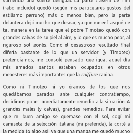
sufriendo una suerte desigual. La parte trasera de Tim
(rabo incluido) quedó (según mis particulares gustos del
estilismo perruno) más o menos bien, pero la parte
delantera dejó mucho que desear, ya que me enfrasqué de
tal manera en la tarea que el pobre Timoteo quedó con
grandes calvas de su piel al aire, y lo que es mucho peor, al
riguroso sol leonés. Como el desastroso resultado final
difería bastante de lo que un servidor (y Timoteo)
pretendíamos, me consolé pensado que igual aquel día
mis amados santos estaban ocupados en otros
menesteres más importantes que la
coiffure
canina.
Como ni Timoteo ni yo éramos de los que nos
quedábamos parados ante cualquier contratiempo,
decidimos poner inmediatamente remedio a la situación. A
grandes males (y calvas), grandes remedios. Para evitar
que mi buen amigo se quemase con el sol, cogí mi
camiseta de la selección italiana (mi preferida), la corté a
la medida (o algo así, ya que una manga me quedó mucho