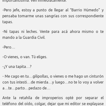
importantísima. Ven inmediatamente.
-Pero jefe, estoy a punto de llegar al “Barrio Húmedo” y
pensaba tomarme unas sangrías con sus correspondiente
tapas.
-Ni tapas ni leches. Vente para acá ahora mismo o te
mando a la Guardia Civil.
-Pero…
-O vienes, o van. Tú eliges.
-¿Y una tapita…?
- Me cago en tu…gilipollas, o vienes o me hago un cinturón
con tus intesti…de mierda…y luego…no te lo voy a volver
a…te…parto…pedazo de…
Ante la retahíla de improperios opté por separar el
teléfono del oído, colgar, dejar que mi editor se explayase