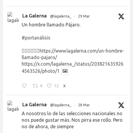
La Galerna
@lagalerna_
·
29 Mar
Un hombre llamado Pájaro.
#portanálisis
👉🏻👉🏻👉🏻
https://www.lagalerna.com/un-hombre-
llamado-pajaro/
https://x.com/lagalerna_/status/203821635926
4563526/photo/1
4
12
X
La Galerna
@lagalerna_
·
28 Mar
A nosotros lo de las selecciones nacionales no
nos puede gustar más. Nos pirra ese rollo. Pero
no de ahora, de siempre