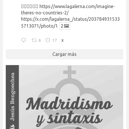
👉🏻👉🏻👉🏻
https://www.lagalerna.com/imagine-
theres-no-countries-2/
https://x.com/lagalerna_/status/203784931533
5713071/photo/1
2
6
17
X
Cargar más