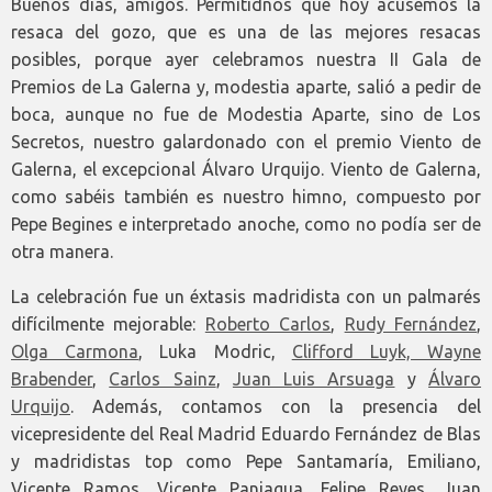
Buenos días, amigos. Permitidnos que hoy acusemos la
resaca del gozo, que es una de las mejores resacas
posibles, porque ayer celebramos nuestra II Gala de
Premios de La Galerna y, modestia aparte, salió a pedir de
boca, aunque no fue de Modestia Aparte, sino de Los
Secretos, nuestro galardonado con el premio Viento de
Galerna, el excepcional Álvaro Urquijo. Viento de Galerna,
como sabéis también es nuestro himno, compuesto por
Pepe Begines e interpretado anoche, como no podía ser de
otra manera.
La celebración fue un éxtasis madridista con un palmarés
difícilmente mejorable:
Roberto Carlos
,
Rudy Fernández
,
Olga Carmona
, Luka Modric,
Clifford Luyk, Wayne
Brabender
,
Carlos Sainz
,
Juan Luis Arsuaga
y
Álvaro
Urquijo
. Además, contamos con la presencia del
vicepresidente del Real Madrid Eduardo Fernández de Blas
y madridistas top como Pepe Santamaría, Emiliano,
Vicente Ramos, Vicente Paniagua, Felipe Reyes, Juan