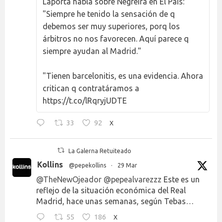
Laporta habla sobre Negreira en El País:
"Siempre he tenido la sensación de q
debemos ser muy superiores, porq los
árbitros no nos favorecen. Aquí parece q
siempre ayudan al Madrid."
"Tienen barcelonitis, es una evidencia. Ahora
critican q contratáramos a
https://t.co/lRqryjUDTE
33
92
X
La Galerna Retuiteado
Kollins
@pepekollins
·
29 Mar
@TheNewOjeador
@pepealvarezzz
Este es un
reflejo de la situación económica del Real
Madrid, hace unas semanas, según Tebas…
55
186
X