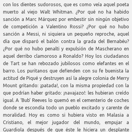
con los dientes sudorosos, que es como veía aquel poeta
muerto al viejo Walt Whitman. ¿Por qué no ha habido
sanción a Marc Márquez por embestir sin ningún objetivo
de competición a Valentino Rossi? ¿Por qué no hubo
sanción a Messi, ni siquiera un pequeño reproche, aquel
día que disparó el balón contra la grada del Bernabéu?
¿Por qué no hubo penalti y expulsión de Mascherano en
aquel derribo clamoroso a Ronaldo? Hoy los ciudadanos
de Tart se han rebozado jubilosos como elefantes en el
barro. Los puritanos que defienden con su fe buenista la
actitud de Piqué y destruyen así la alegre colonia de Merry
Mount gritando: ¡patada!, con la misma propiedad con la
que podrían haber gritado: ¡navajazo!: les hubieran creído
igual. A ‘Bub’ Reeves lo quemó en el cementerio de coches
donde se escondía todo un pueblo excitado y carente de
moralidad. Hoy es como si hubiera visto en Malasia a
Cristiano, el mejor jugador del mundo, empujar a
Guardiola después de que éste le hiciera un desplante