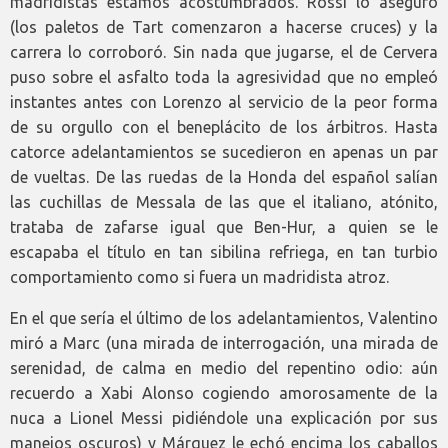
madridistas estamos acostumbrados. Rossi lo aseguró
(los paletos de Tart comenzaron a hacerse cruces) y la
carrera lo corroboró. Sin nada que jugarse, el de Cervera
puso sobre el asfalto toda la agresividad que no empleó
instantes antes con Lorenzo al servicio de la peor forma
de su orgullo con el beneplácito de los árbitros. Hasta
catorce adelantamientos se sucedieron en apenas un par
de vueltas. De las ruedas de la Honda del español salían
las cuchillas de Messala de las que el italiano, atónito,
trataba de zafarse igual que Ben-Hur, a quien se le
escapaba el título en tan sibilina refriega, en tan turbio
comportamiento como si fuera un madridista atroz.
En el que sería el último de los adelantamientos, Valentino
miró a Marc (una mirada de interrogación, una mirada de
serenidad, de calma en medio del repentino odio: aún
recuerdo a Xabi Alonso cogiendo amorosamente de la
nuca a Lionel Messi pidiéndole una explicación por sus
manejos oscuros) y Márquez le echó encima los caballos