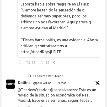
Laporta habla sobre Negreira en El País:
"Siempre he tenido la sensación de q
debemos ser muy superiores, porq los
árbitros no nos favorecen. Aquí parece q
siempre ayudan al Madrid."
"Tienen barcelonitis, es una evidencia. Ahora
critican q contratáramos a
https://t.co/lRqryjUDTE
33
92
X
La Galerna Retuiteado
Kollins
@pepekollins
·
29 Mar
@TheNewOjeador
@pepealvarezzz
Este es un
reflejo de la situación económica del Real
Madrid, hace unas semanas, según Tebas…