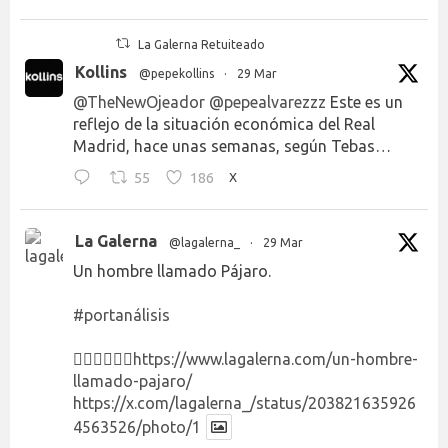
La Galerna Retuiteado
Kollins
@pepekollins
·
29 Mar
@TheNewOjeador
@pepealvarezzz
Este es un
reflejo de la situación económica del Real
Madrid, hace unas semanas, según Tebas…
55
186
X
La Galerna
@lagalerna_
·
29 Mar
Un hombre llamado Pájaro.
#portanálisis
👉🏻👉🏻👉🏻
https://www.lagalerna.com/un-hombre-
llamado-pajaro/
https://x.com/lagalerna_/status/203821635926
4563526/photo/1