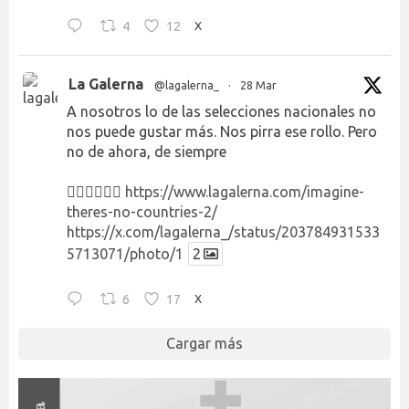
4
12
X
La Galerna
@lagalerna_
·
28 Mar
A nosotros lo de las selecciones nacionales no
nos puede gustar más. Nos pirra ese rollo. Pero
no de ahora, de siempre
👉🏻👉🏻👉🏻
https://www.lagalerna.com/imagine-
theres-no-countries-2/
https://x.com/lagalerna_/status/203784931533
5713071/photo/1
2
6
17
X
Cargar más