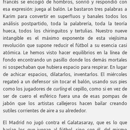
francés se encogió de hombros, sonrió y respondió con
esa expresión: juega al balón. Le bastaron tres palabras a
Karim para convertir en superfluos y banales todos los
análisis postpartido, toda la palabrería, toda la teoría
hueca, todos los chiringuitos y tertulias. Nuestro nueve
intangible es el máximo exponente de esta viejísima
revolución que supone reducir el fútbol a su esencia casi
atómica. Le hemos visto hacer equilibrios en la línea de
fondo encontrando un pasillo donde los demás mortales
ni sospechaban que hubiera espacio para respirar. En lugar
de achicar espacios, dilatarlos, inventarlos. El miércoles
regateó a un defensor sin tocar el balón, usando sus pies
como los jugadores de
curling
el cepillo, como si en vez de
ser de cuero el esférico fuera una de esas pompas de
jabón que los artistas callejeros hacen bailar creando
sutiles corrientes de aire a su alrededor.
El Madrid no jugó contra el Galatasaray, que es lo que
harían los que juegan al fútbol, sino con él, del mismo