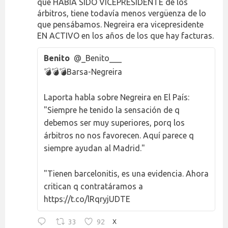
que HABÍA SIDO VICEPRESIDENTE de los
árbitros, tiene todavía menos vergüenza de lo
que pensábamos. Negreira era vicepresidente
EN ACTIVO en los años de los que hay facturas.
Benito
@_Benito___
💣💣💣Barsa-Negreira
Laporta habla sobre Negreira en El País:
"Siempre he tenido la sensación de q
debemos ser muy superiores, porq los
árbitros no nos favorecen. Aquí parece q
siempre ayudan al Madrid."
"Tienen barcelonitis, es una evidencia. Ahora
critican q contratáramos a
https://t.co/lRqryjUDTE
33
92
X