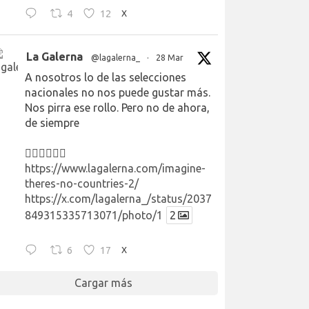
4
12
X
La Galerna
@lagalerna_
·
28 Mar
A nosotros lo de las selecciones
nacionales no nos puede gustar más.
Nos pirra ese rollo. Pero no de ahora,
de siempre
👉🏻👉🏻👉🏻
https://www.lagalerna.com/imagine-
theres-no-countries-2/
https://x.com/lagalerna_/status/2037
849315335713071/photo/1
2
6
17
X
Cargar más