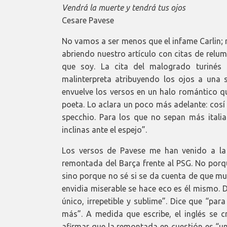
Vendrá la muerte y tendrá tus ojos
Cesare Pavese
No vamos a ser menos que el infame Carlin
abriendo nuestro artículo con citas de relumb
que soy. La cita del malogrado turiné
malinterpreta atribuyendo los ojos a una 
envuelve los versos en un halo romántico qu
poeta. Lo aclara un poco más adelante: cosí l
specchio. Para los que no sepan más itali
inclinas ante el espejo”.
Los versos de Pavese me han venido a la c
remontada del Barça frente al PSG. No porque 
sino porque no sé si se da cuenta de que mu
envidia miserable se hace eco es él mismo. D
único, irrepetible y sublime”. Dice que “pa
más”. A medida que escribe, el inglés se c
afirmar que la remontada en cuestión es “un