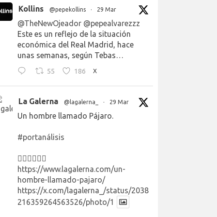
Kollins
@pepekollins
·
29 Mar
@TheNewOjeador
@pepealvarezzz
Este es un reflejo de la situación
económica del Real Madrid, hace
unas semanas, según Tebas…
55
186
X
La Galerna
@lagalerna_
·
29 Mar
Un hombre llamado Pájaro.
#portanálisis
👉🏻👉🏻👉🏻
https://www.lagalerna.com/un-
hombre-llamado-pajaro/
https://x.com/lagalerna_/status/2038
216359264563526/photo/1