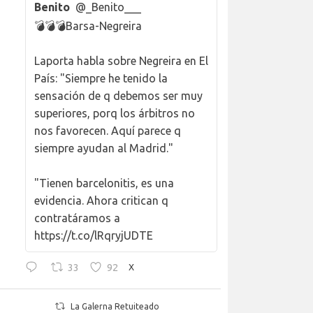
Benito
@_Benito___
💣💣💣Barsa-Negreira
Laporta habla sobre Negreira en El
País: "Siempre he tenido la
sensación de q debemos ser muy
superiores, porq los árbitros no
nos favorecen. Aquí parece q
siempre ayudan al Madrid."
"Tienen barcelonitis, es una
evidencia. Ahora critican q
contratáramos a
https://t.co/lRqryjUDTE
33
92
X
La Galerna Retuiteado