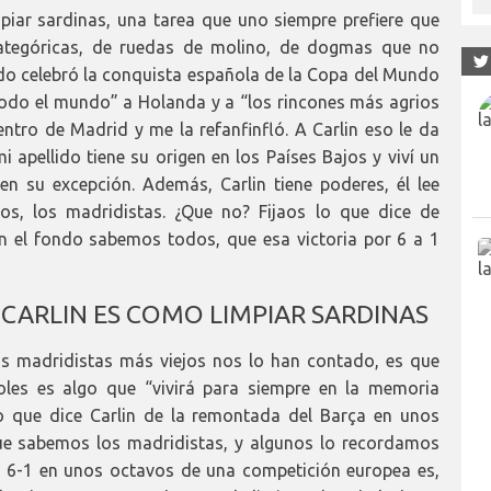
mpiar sardinas, una tarea que uno siempre prefiere que
categóricas, de ruedas de molino, de dogmas que no
o celebró la conquista española de la Copa del Mundo
 “todo el mundo” a Holanda y a “los rincones más agrios
entro de Madrid y me la refanfinfló. A Carlin eso le da
 apellido tiene su origen en los Países Bajos y viví un
n su excepción. Además, Carlin tiene poderes, él lee
os, los madridistas. ¿Que no? Fijaos lo que dice de
en el fondo sabemos todos, que esa victoria por 6 a 1
 CARLIN ES COMO LIMPIAR SARDINAS
s madridistas más viejos nos lo han contado, es que
es es algo que “vivirá para siempre en la memoria
lo que dice Carlin de la remontada del Barça en unos
ue sabemos los madridistas, y algunos lo recordamos
n 6-1 en unos octavos de una competición europea es,