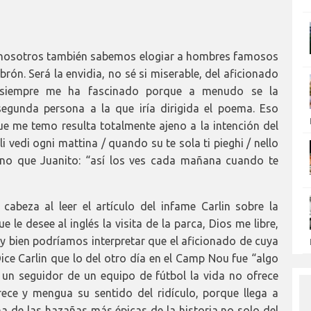
; nosotros también sabemos elogiar a hombres famosos
rón. Será la envidia, no sé si miserable, del aficionado
s siempre me ha fascinado porque a menudo se la
segunda persona a la que iría dirigida el poema. Eso
e me temo resulta totalmente ajeno a la intención del
i vedi ogni mattina / quando su te sola ti pieghi / nello
ano que Juanito: “así los ves cada mañana cuando te
abeza al leer el artículo del infame Carlin sobre la
le desee al inglés la visita de la parca, Dios me libre,
y bien podríamos interpretar que el aficionado de cuya
ice Carlin que lo del otro día en el Camp Nou fue “algo
ra un seguidor de un equipo de fútbol la vida no ofrece
rece y mengua su sentido del ridículo, porque llega a
a de las hazañas más épicas de la historia no solo del