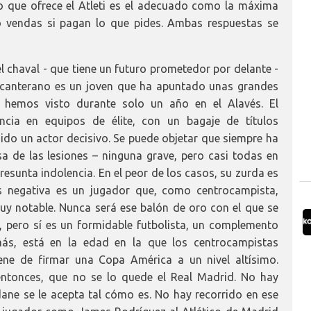
io que ofrece el Atleti es el adecuado como la máxima
lo vendas si pagan lo que pides. Ambas respuestas se
l chaval - que tiene un futuro prometedor por delante -
 canterano es un joven que ha apuntado unas grandes
 hemos visto durante solo un año en el Alavés. El
ncia en equipos de élite, con un bagaje de títulos
ido un actor decisivo. Se puede objetar que siempre ha
a de las lesiones – ninguna grave, pero casi todas en
unta indolencia. En el peor de los casos, su zurda es
s negativa es un jugador que, como centrocampista,
muy notable. Nunca será ese balón de oro con el que se
, pero sí es un formidable futbolista, un complemento
más, está en la edad en la que los centrocampistas
ne de firmar una Copa América a un nivel altísimo.
ntonces, que no se lo quede el Real Madrid. No hay
dane se le acepta tal cómo es. No hay recorrido en ese