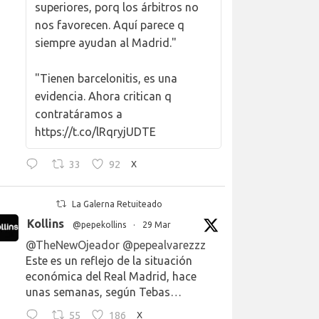
superiores, porq los árbitros no
nos favorecen. Aquí parece q
siempre ayudan al Madrid."
"Tienen barcelonitis, es una
evidencia. Ahora critican q
contratáramos a
https://t.co/lRqryjUDTE
33
92
X
La Galerna Retuiteado
Kollins
@pepekollins
·
29 Mar
@TheNewOjeador
@pepealvarezzz
Este es un reflejo de la situación
económica del Real Madrid, hace
unas semanas, según Tebas…
55
186
X