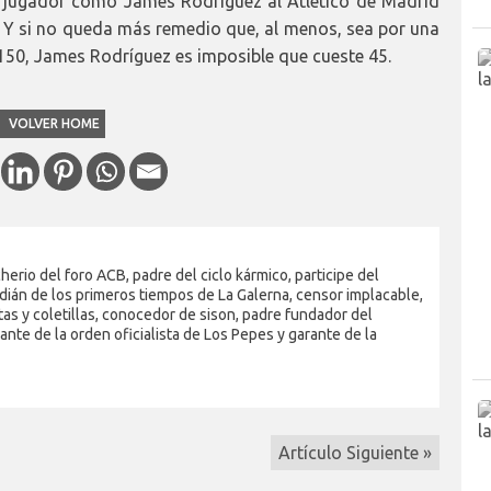
un jugador como James Rodríguez al Atlético de Madrid
. Y si no queda más remedio que, al menos, sea por una
 150, James Rodríguez es imposible que cueste 45.
VOLVER HOME
erio del foro ACB, padre del ciclo kármico, participe del
dián de los primeros tiempos de La Galerna, censor implacable,
as y coletillas, conocedor de sison, padre fundador del
nte de la orden oficialista de Los Pepes y garante de la
Artículo Siguiente »