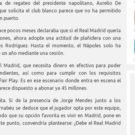
ia de regateo del presidente napolitano, Aurelio De
 que solicita el club blanco parece que no ha permitido
n puerto.
ace pocos meses declaraba que si el Real Madrid quería
llones, ahora adopte una actitud de plañidera con una
es Rodríguez. Hasta el momento, el Nápoles solo ha
o un año mediante una cesión.
al Madrid, que necesita dinero en efectivo para poder
ndientes, así como para cumplir con los requisitos
air Play. Es en ese escenario donde entra en escena el
parece dispuesto a abonar ya 45 millones.
ita. Si de la presencia de Jorge Mendes junto a los
ernabéu se deduce que el jugador opta por este equipo,
ando que su opción favorita es vivir en Madrid, pone en
ste punto, convendría plantearse: ¿Debe el Real Madrid