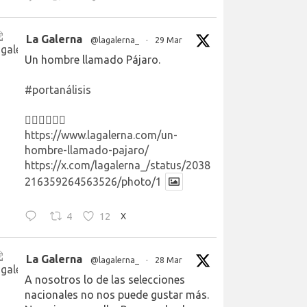
La Galerna
@lagalerna_
·
29 Mar
Un hombre llamado Pájaro.
#portanálisis
👉🏻👉🏻👉🏻
https://www.lagalerna.com/un-
hombre-llamado-pajaro/
https://x.com/lagalerna_/status/2038
216359264563526/photo/1
4
12
X
La Galerna
@lagalerna_
·
28 Mar
A nosotros lo de las selecciones
nacionales no nos puede gustar más.