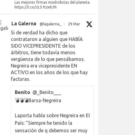
Las mejores firmas madridistas del planeta.
https://t.co/zLS1tzeb3h
La Galerna
@lagalerna_
·
29 Mar
Si de verdad ha dicho que
contrataron a alguien que HABÍA
SIDO VICEPRESIDENTE de los
árbitros, tiene todavía menos
vergüenza de lo que pensábamos.
Negreira era vicepresidente EN
ACTIVO en los años de los que hay
facturas.
Benito
@_Benito___
💣💣💣Barsa-Negreira
Laporta habla sobre Negreira en El
País: "Siempre he tenido la
sensación de q debemos ser muy