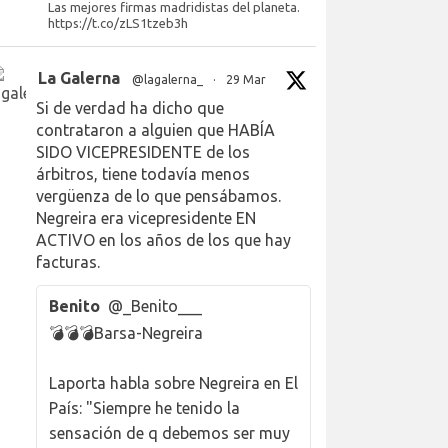
Las mejores firmas madridistas del planeta.
https://t.co/zLS1tzeb3h
La Galerna
@lagalerna_
·
29 Mar
Si de verdad ha dicho que
contrataron a alguien que HABÍA
SIDO VICEPRESIDENTE de los
árbitros, tiene todavía menos
vergüenza de lo que pensábamos.
Negreira era vicepresidente EN
ACTIVO en los años de los que hay
facturas.
Benito
@_Benito___
💣💣💣Barsa-Negreira
Laporta habla sobre Negreira en El
País: "Siempre he tenido la
sensación de q debemos ser muy