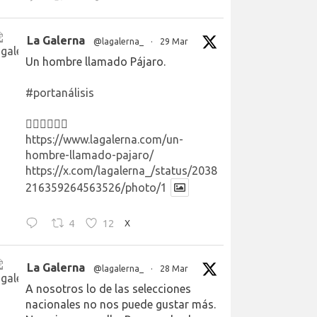
La Galerna
@lagalerna_
·
29 Mar
Un hombre llamado Pájaro.
#portanálisis
👉🏻👉🏻👉🏻
https://www.lagalerna.com/un-
hombre-llamado-pajaro/
https://x.com/lagalerna_/status/2038
216359264563526/photo/1
4
12
X
La Galerna
@lagalerna_
·
28 Mar
A nosotros lo de las selecciones
nacionales no nos puede gustar más.