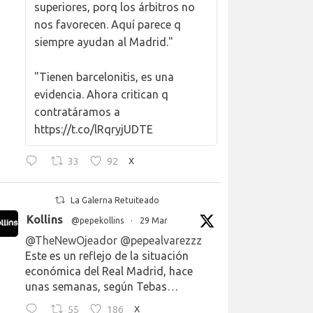
superiores, porq los árbitros no
nos favorecen. Aquí parece q
siempre ayudan al Madrid."
"Tienen barcelonitis, es una
evidencia. Ahora critican q
contratáramos a
https://t.co/lRqryjUDTE
33
92
X
La Galerna Retuiteado
Kollins
@pepekollins
·
29 Mar
@TheNewOjeador
@pepealvarezzz
Este es un reflejo de la situación
económica del Real Madrid, hace
unas semanas, según Tebas…
55
186
X