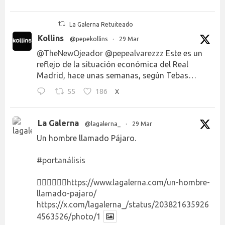
La Galerna Retuiteado
Kollins
@pepekollins
·
29 Mar
@TheNewOjeador
@pepealvarezzz
Este es un
reflejo de la situación económica del Real
Madrid, hace unas semanas, según Tebas…
55
186
X
La Galerna
@lagalerna_
·
29 Mar
Un hombre llamado Pájaro.
#portanálisis
👉🏻👉🏻👉🏻
https://www.lagalerna.com/un-hombre-
llamado-pajaro/
https://x.com/lagalerna_/status/203821635926
4563526/photo/1