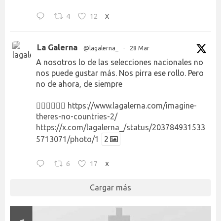
4
12
X
La Galerna
@lagalerna_
·
28 Mar
A nosotros lo de las selecciones nacionales no
nos puede gustar más. Nos pirra ese rollo. Pero
no de ahora, de siempre
👉🏻👉🏻👉🏻
https://www.lagalerna.com/imagine-
theres-no-countries-2/
https://x.com/lagalerna_/status/203784931533
5713071/photo/1
2
6
17
X
Cargar más