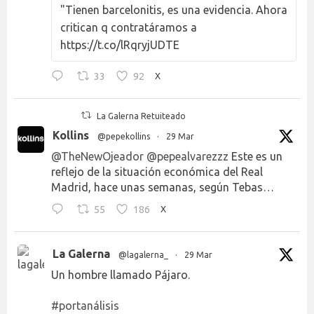
"Tienen barcelonitis, es una evidencia. Ahora
critican q contratáramos a
https://t.co/lRqryjUDTE
33
92
X
La Galerna Retuiteado
Kollins
@pepekollins
·
29 Mar
@TheNewOjeador
@pepealvarezzz
Este es un
reflejo de la situación económica del Real
Madrid, hace unas semanas, según Tebas…
55
186
X
La Galerna
@lagalerna_
·
29 Mar
Un hombre llamado Pájaro.
#portanálisis