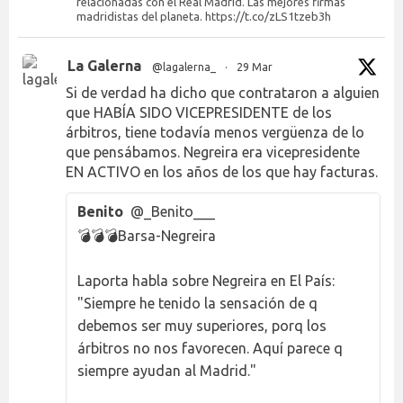
relacionadas con el Real Madrid. Las mejores firmas
madridistas del planeta. https://t.co/zLS1tzeb3h
La Galerna
@lagalerna_
·
29 Mar
Si de verdad ha dicho que contrataron a alguien
que HABÍA SIDO VICEPRESIDENTE de los
árbitros, tiene todavía menos vergüenza de lo
que pensábamos. Negreira era vicepresidente
EN ACTIVO en los años de los que hay facturas.
Benito
@_Benito___
💣💣💣Barsa-Negreira
Laporta habla sobre Negreira en El País:
"Siempre he tenido la sensación de q
debemos ser muy superiores, porq los
árbitros no nos favorecen. Aquí parece q
siempre ayudan al Madrid."