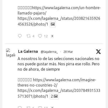
👉🏻👉🏻👉🏻
https://www.lagalerna.com/un-hombre-
llamado-pajaro/
https://x.com/lagalerna_/status/203821635926
4563526/photo/1
4
12
X
La Galerna
@lagalerna_
·
28 Mar
A nosotros lo de las selecciones nacionales no
nos puede gustar más. Nos pirra ese rollo. Pero
no de ahora, de siempre
👉🏻👉🏻👉🏻
https://www.lagalerna.com/imagine-
theres-no-countries-2/
https://x.com/lagalerna_/status/203784931533
5713071/photo/1
2