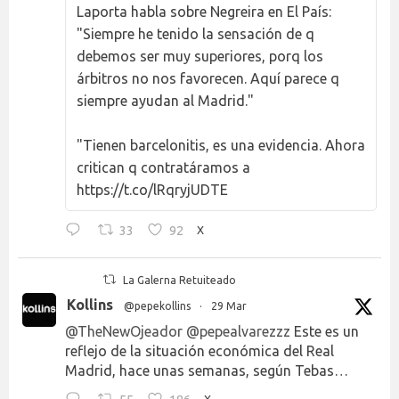
Laporta habla sobre Negreira en El País:
"Siempre he tenido la sensación de q
debemos ser muy superiores, porq los
árbitros no nos favorecen. Aquí parece q
siempre ayudan al Madrid."
"Tienen barcelonitis, es una evidencia. Ahora
critican q contratáramos a
https://t.co/lRqryjUDTE
33
92
X
La Galerna Retuiteado
Kollins
@pepekollins
·
29 Mar
@TheNewOjeador
@pepealvarezzz
Este es un
reflejo de la situación económica del Real
Madrid, hace unas semanas, según Tebas…
X