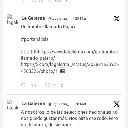
55
186
La Galerna
@lagalerna_
·
29 Mar
Un hombre llamado Pájaro.
#portanálisis
👉🏻👉🏻👉🏻
https://www.lagalerna.com/un-hombre-
llamado-pajaro/
https://x.com/lagalerna_/status/203821635926
4563526/photo/1
4
12
X
La Galerna
@lagalerna_
·
28 Mar
A nosotros lo de las selecciones nacionales no
nos puede gustar más. Nos pirra ese rollo. Pero
no de ahora, de siempre