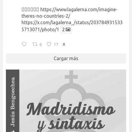
👉🏻👉🏻👉🏻
https://www.lagalerna.com/imagine-
theres-no-countries-2/
https://x.com/lagalerna_/status/203784931533
5713071/photo/1
2
6
17
X
Cargar más