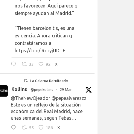
nos favorecen. Aquí parece q
siempre ayudan al Madrid."
"Tienen barcelonitis, es una
evidencia. Ahora critican q
contratáramos a
https://t.co/lRqryjUDTE
33
92
X
La Galerna Retuiteado
Kollins
@pepekollins
·
29 Mar
@TheNewOjeador
@pepealvarezzz
Este es un reflejo de la situación
económica del Real Madrid, hace
unas semanas, según Tebas…
55
186
X