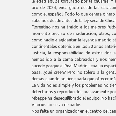
la edad adulta torturado por la chusma. Y 
oro de 2024, encargado desde las catacum
como el español. Todo lo que genera dinero 
sabemos desde antes de la ley seca de Chica
Florentino nos ha traído a los mejores futb
momento preciso de maduración; otros, con
como nadie a agigantar la leyenda madridist
continentales obtenida en los 50 años anterio
justicia, la responsabilidad de estos dos
hemos ido a la cama cabreados y nos hemos
sucede porque el Real Madrid llena un espac
pasa, ¿qué creen? Pero no tolero a la gentu
demás cuando no tiene nada que ofrecer más
La vida no es simple y los problemas no tie
detectados y reproducidos masivamente por 
Mbappe ha desequilibrado el equipo. No hacía 
Vinicius no se va de nadie.
Nos falta un organizador en el centro del ca