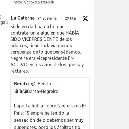
https://t.co/zLS1tzeb3h
La Galerna
@lagalerna_
·
29 Mar
Si de verdad ha dicho que
contrataron a alguien que HABÍA
SIDO VICEPRESIDENTE de los
árbitros, tiene todavía menos
vergüenza de lo que pensábamos.
Negreira era vicepresidente EN
ACTIVO en los años de los que hay
facturas.
Benito
@_Benito___
💣💣💣Barsa-Negreira
Laporta habla sobre Negreira en El
País: "Siempre he tenido la
sensación de q debemos ser muy
superiores, porq los árbitros no