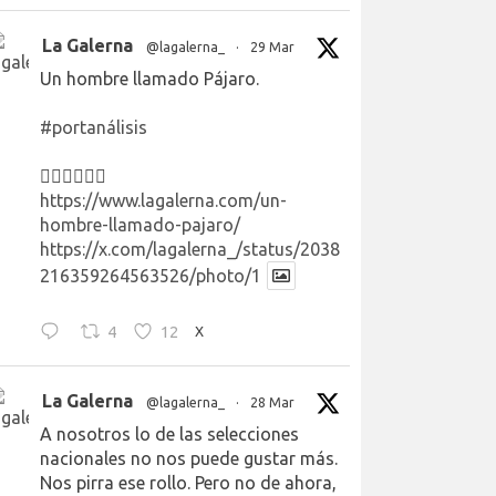
La Galerna
@lagalerna_
·
29 Mar
Un hombre llamado Pájaro.
#portanálisis
👉🏻👉🏻👉🏻
https://www.lagalerna.com/un-
hombre-llamado-pajaro/
https://x.com/lagalerna_/status/2038
216359264563526/photo/1
4
12
X
La Galerna
@lagalerna_
·
28 Mar
A nosotros lo de las selecciones
nacionales no nos puede gustar más.
Nos pirra ese rollo. Pero no de ahora,