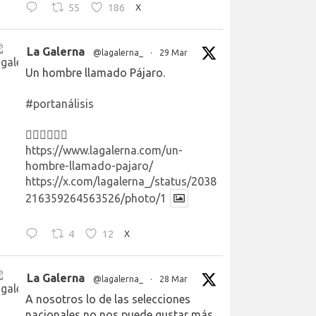
55
186
X
La Galerna
@lagalerna_
·
29 Mar
Un hombre llamado Pájaro.
#portanálisis
👉🏻👉🏻👉🏻
https://www.lagalerna.com/un-
hombre-llamado-pajaro/
https://x.com/lagalerna_/status/2038
216359264563526/photo/1
4
12
X
La Galerna
@lagalerna_
·
28 Mar
A nosotros lo de las selecciones
nacionales no nos puede gustar más.