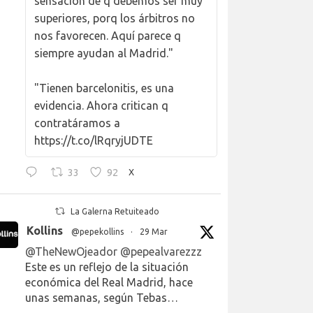
sensación de q debemos ser muy
superiores, porq los árbitros no
nos favorecen. Aquí parece q
siempre ayudan al Madrid."
"Tienen barcelonitis, es una
evidencia. Ahora critican q
contratáramos a
https://t.co/lRqryjUDTE
33
92
X
La Galerna Retuiteado
Kollins
@pepekollins
·
29 Mar
@TheNewOjeador
@pepealvarezzz
Este es un reflejo de la situación
económica del Real Madrid, hace
unas semanas, según Tebas…