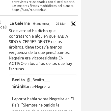
entrevistas relacionadas con el Real Madrid.
Las mejores firmas madridistas del planeta.
https://t.co/zLS1tzeb3h
La Galerna
@lagalerna_
·
29 Mar
Si de verdad ha dicho que
contrataron a alguien que HABÍA
SIDO VICEPRESIDENTE de los
árbitros, tiene todavía menos
vergüenza de lo que pensábamos.
Negreira era vicepresidente EN
ACTIVO en los años de los que hay
facturas.
Benito
@_Benito___
💣💣💣Barsa-Negreira
Laporta habla sobre Negreira en El
País: "Siempre he tenido la