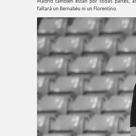
Madrid también están por todas partes, a
faltará un Bernabéu ni un Florentino.