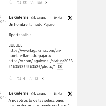
55
186
X
La Galerna
@lagalerna_
·
29 Mar
Un hombre llamado Pájaro.
#portanálisis
👉🏻👉🏻👉🏻
https://www.lagalerna.com/un-
hombre-llamado-pajaro/
https://x.com/lagalerna_/status/2038
216359264563526/photo/1
4
12
X
La Galerna
@lagalerna_
·
28 Mar
A nosotros lo de las selecciones
nacionales no nos puede gustar más.