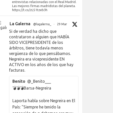
entrevistas relacionadas con el Real Madrid.
Las mejores firmas madridistas del planeta.
https://t.co/zLS1tzeb3h
La Galerna
@lagalerna_
·
29 Mar
Si de verdad ha dicho que
contrataron a alguien que HABÍA
SIDO VICEPRESIDENTE de los
árbitros, tiene todavía menos
vergüenza de lo que pensábamos.
Negreira era vicepresidente EN
ACTIVO en los años de los que hay
facturas.
Benito
@_Benito___
💣💣💣Barsa-Negreira
Laporta habla sobre Negreira en El
País: "Siempre he tenido la