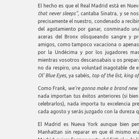
El hecho es que el Real Madrid está en Nueva
that never sleeps"
, cantaba Sinatra, y se no
precisamente el nuestro, condenado a recib
del agotamiento por ganar, conminado una
aceras del Bronx olisqueando sangre y p
amigos, como tampoco vacaciona o apenas 
por la Undécima y por los jugadores mad
mientras vosotros descansabais u os prepara
no da respiro, una voluntad inagotable de
Ol' Blue Eyes
, ya sabéis,
top of the list, king o
Como Frank,
we're gonna make a brand new 
nada importan tus éxitos anteriores (si bie
celebrarlos), nada importa tu excelencia pr
cada agosto y serás juzgado con la dureza qu
El Madrid es Nueva York aunque bien pen
Manhattan sin reparar en que él mismo er