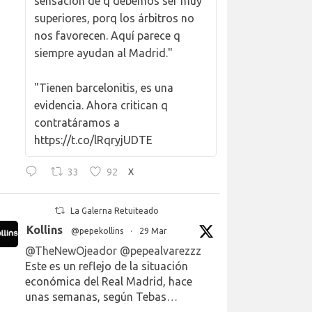
sensación de q debemos ser muy
superiores, porq los árbitros no
nos favorecen. Aquí parece q
siempre ayudan al Madrid."
"Tienen barcelonitis, es una
evidencia. Ahora critican q
contratáramos a
https://t.co/lRqryjUDTE
33
92
X
La Galerna Retuiteado
Kollins
@pepekollins
·
29 Mar
@TheNewOjeador
@pepealvarezzz
Este es un reflejo de la situación
económica del Real Madrid, hace
unas semanas, según Tebas…