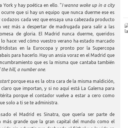
 York y hay poética en ello. "
I wanna wake up in a city
s ocurre que si hay un equipo que nunca duerme ese es
ir codazos cada vez que ensaya una cabezada producto
 vez más a despertar de madrugada para salir a las
romesa de gloria. El Madrid nunca duerme, queridos
lo hace: ved cómo vuestro verano ha estado marcado
ridistas en la Eurocopa y pronto por la Supercopa
bais para hacerlo. Hay un ansia voraz en el Madrid que
 encumbramiento que es la misma que cantaba también
f the hill, a number one
.
start
porque esa es la otra cara de la misma maldición,
n claro que importan, y si no aquí está La Galerna para
etérita porque el contador vuelve a estar a cero como
e solo a ti se te administra.
sado el Madrid es Sinatra, que quería ser parte de
a más grande que la gran capital del mundo como el