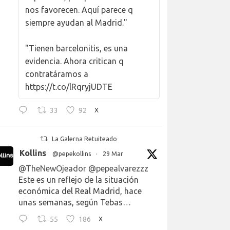
nos favorecen. Aquí parece q
siempre ayudan al Madrid."
"Tienen barcelonitis, es una
evidencia. Ahora critican q
contratáramos a
https://t.co/lRqryjUDTE
33
92
X
La Galerna Retuiteado
Kollins
@pepekollins
·
29 Mar
@TheNewOjeador
@pepealvarezzz
Este es un reflejo de la situación
económica del Real Madrid, hace
unas semanas, según Tebas…
55
186
X