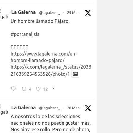
La Galerna
@lagalerna_
·
29 Mar
Un hombre llamado Pájaro.
#portanálisis
👉🏻👉🏻👉🏻
https://www.lagalerna.com/un-
hombre-llamado-pajaro/
https://x.com/lagalerna_/status/2038
216359264563526/photo/1
4
12
X
La Galerna
@lagalerna_
·
28 Mar
A nosotros lo de las selecciones
nacionales no nos puede gustar más.
Nos pirra ese rollo. Pero no de ahora,