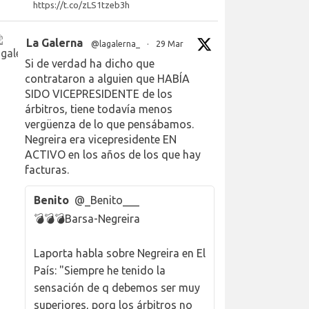
https://t.co/zLS1tzeb3h
La Galerna
@lagalerna_
·
29 Mar
Si de verdad ha dicho que
contrataron a alguien que HABÍA
SIDO VICEPRESIDENTE de los
árbitros, tiene todavía menos
vergüenza de lo que pensábamos.
Negreira era vicepresidente EN
ACTIVO en los años de los que hay
facturas.
Benito
@_Benito___
💣💣💣Barsa-Negreira
Laporta habla sobre Negreira en El
País: "Siempre he tenido la
sensación de q debemos ser muy
superiores, porq los árbitros no