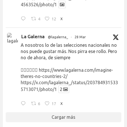
4563526/photo/1
4
12
X
La Galerna
@lagalerna_
·
28 Mar
A nosotros lo de las selecciones nacionales no
nos puede gustar más. Nos pirra ese rollo. Pero
no de ahora, de siempre
👉🏻👉🏻👉🏻
https://www.lagalerna.com/imagine-
theres-no-countries-2/
https://x.com/lagalerna_/status/203784931533
5713071/photo/1
2
6
17
X
Cargar más