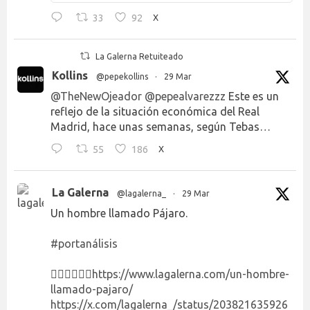
33
92
X
La Galerna Retuiteado
Kollins
@pepekollins
·
29 Mar
@TheNewOjeador
@pepealvarezzz
Este es un
reflejo de la situación económica del Real
Madrid, hace unas semanas, según Tebas…
55
186
X
La Galerna
@lagalerna_
·
29 Mar
Un hombre llamado Pájaro.
#portanálisis
👉🏻👉🏻👉🏻
https://www.lagalerna.com/un-hombre-
llamado-pajaro/
https://x.com/lagalerna_/status/203821635926