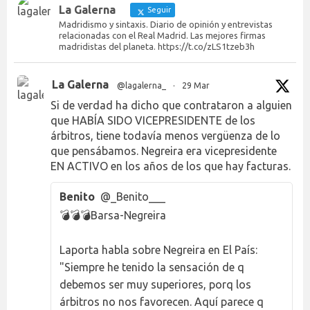
La Galerna
Seguir
Madridismo y sintaxis. Diario de opinión y entrevistas
relacionadas con el Real Madrid. Las mejores firmas
madridistas del planeta. https://t.co/zLS1tzeb3h
La Galerna
@lagalerna_
·
29 Mar
Si de verdad ha dicho que contrataron a alguien
que HABÍA SIDO VICEPRESIDENTE de los
árbitros, tiene todavía menos vergüenza de lo
que pensábamos. Negreira era vicepresidente
EN ACTIVO en los años de los que hay facturas.
Benito
@_Benito___
💣💣💣Barsa-Negreira
Laporta habla sobre Negreira en El País:
"Siempre he tenido la sensación de q
debemos ser muy superiores, porq los
árbitros no nos favorecen. Aquí parece q