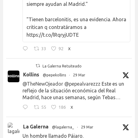
siempre ayudan al Madrid."
"Tienen barcelonitis, es una evidencia. Ahora
critican q contratáramos a
https://t.co/lRqryjUDTE
33
92
X
La Galerna Retuiteado
Kollins
@pepekollins
·
29 Mar
@TheNewOjeador
@pepealvarezzz
Este es un
reflejo de la situación económica del Real
Madrid, hace unas semanas, según Tebas…
55
186
X
La Galerna
@lagalerna_
·
29 Mar
Un hombre llamado Pájaro.