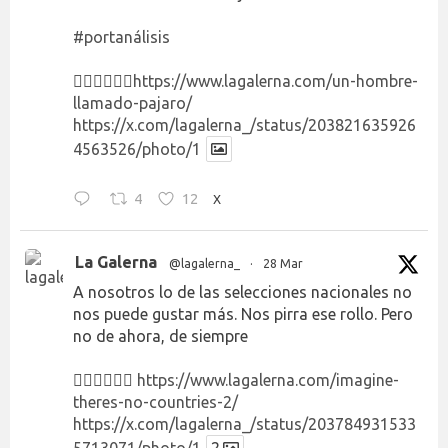
#portanálisis
👉🏻👉🏻👉🏻
https://www.lagalerna.com/un-hombre-
llamado-pajaro/
https://x.com/lagalerna_/status/203821635926
4563526/photo/1
4
12
X
La Galerna
@lagalerna_
·
28 Mar
A nosotros lo de las selecciones nacionales no
nos puede gustar más. Nos pirra ese rollo. Pero
no de ahora, de siempre
👉🏻👉🏻👉🏻
https://www.lagalerna.com/imagine-
theres-no-countries-2/
https://x.com/lagalerna_/status/203784931533
5713071/photo/1
2