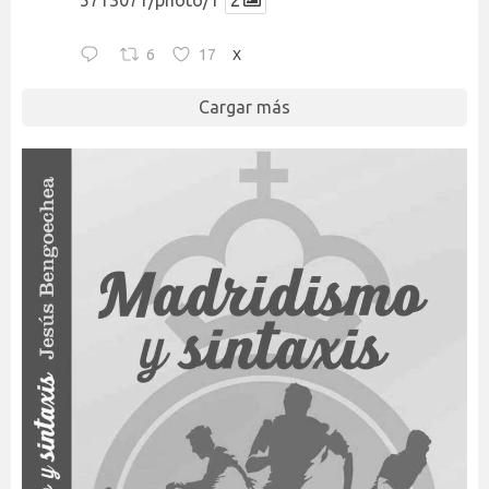
6
17
X
Cargar más