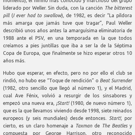
momento), el himno más conocido y marchoso del grupo
liderado por Weller. Sin duda, con la canción
The bitterest
pill
(
I ever had to swallow
), de 1982, es decir “La píldora
más amarga que jamás tuve que tragar”, Paul Weller
describió unos años antes la amarguísima eliminatoria de
1988 ante el PSV, en una temporada en la que todos
creíamos a pies juntillas que iba a ser la de la Séptima
Copa de Europa, que finalmente se hizo esperar otros 10
años más.
Hubo que esperar, en efecto, pero no por ello el club se
rindió, no hubo ese “Toque de rendición” o
Beat Surrender
(1982, otro sencillo que llegó al número 1), y el Madrid,
cual Ave Fénix, volvió a resurgir de los sinsabores y
empezó una nueva era,
¡Start!
(1980, de nuevo número 1),
que es la que llevamos viviendo desde 1998, siete reinados
europeos (y seis mundiales) desde entonces.
Start!
, por
cierto, es un claro homenaje a
Taxman
de
The Beatles
y
compuesta por George Harrison, otro reconocido