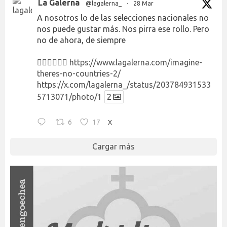
La Galerna
@lagalerna_
·
28 Mar
A nosotros lo de las selecciones nacionales no
nos puede gustar más. Nos pirra ese rollo. Pero
no de ahora, de siempre
👉🏻👉🏻👉🏻
https://www.lagalerna.com/imagine-
theres-no-countries-2/
https://x.com/lagalerna_/status/203784931533
5713071/photo/1
2
6
17
X
Cargar más