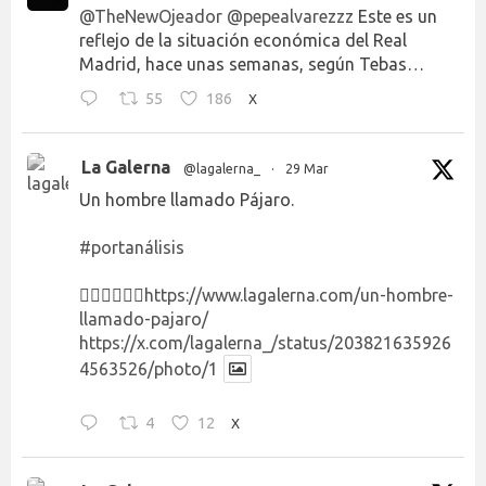
@TheNewOjeador
@pepealvarezzz
Este es un
reflejo de la situación económica del Real
Madrid, hace unas semanas, según Tebas…
55
186
X
La Galerna
@lagalerna_
·
29 Mar
Un hombre llamado Pájaro.
#portanálisis
👉🏻👉🏻👉🏻
https://www.lagalerna.com/un-hombre-
llamado-pajaro/
https://x.com/lagalerna_/status/203821635926
4563526/photo/1
4
12
X