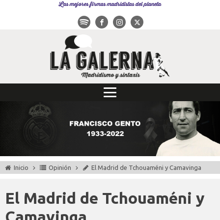
Las mejores firmas madridistas del planeta
Inicio
Opinión
El Madrid de Tchouaméni y Camavinga
El Madrid de Tchouaméni y
Camavinga