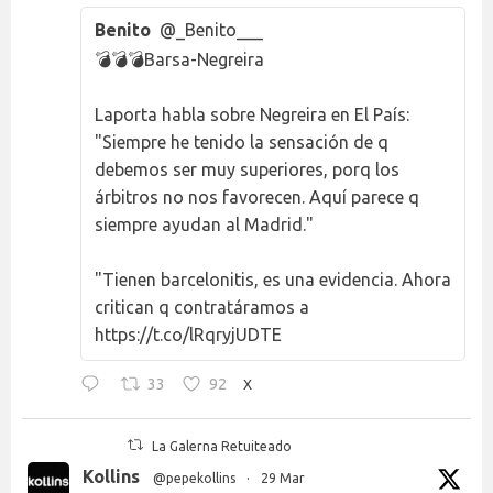
Benito
@_Benito___
💣💣💣Barsa-Negreira
Laporta habla sobre Negreira en El País:
"Siempre he tenido la sensación de q
debemos ser muy superiores, porq los
árbitros no nos favorecen. Aquí parece q
siempre ayudan al Madrid."
"Tienen barcelonitis, es una evidencia. Ahora
critican q contratáramos a
https://t.co/lRqryjUDTE
33
92
X
La Galerna Retuiteado
Kollins
@pepekollins
·
29 Mar