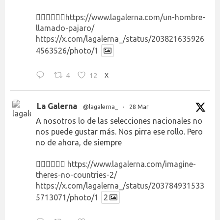
👉🏻👉🏻👉🏻
https://www.lagalerna.com/un-hombre-
llamado-pajaro/
https://x.com/lagalerna_/status/203821635926
4563526/photo/1
4
12
X
La Galerna
@lagalerna_
·
28 Mar
A nosotros lo de las selecciones nacionales no
nos puede gustar más. Nos pirra ese rollo. Pero
no de ahora, de siempre
👉🏻👉🏻👉🏻
https://www.lagalerna.com/imagine-
theres-no-countries-2/
https://x.com/lagalerna_/status/203784931533
5713071/photo/1
2