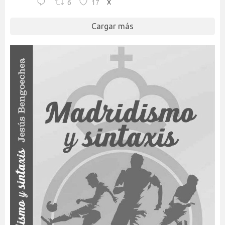
6
17
X
Cargar más