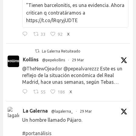
"Tienen barcelonitis, es una evidencia. Ahora
critican q contratáramos a
https://t.co/lRqryjUDTE
33
92
X
La Galerna Retuiteado
Kollins
@pepekollins
·
29 Mar
@TheNewOjeador
@pepealvarezzz
Este es un
reflejo de la situación económica del Real
Madrid, hace unas semanas, según Tebas…
55
186
X
La Galerna
@lagalerna_
·
29 Mar
Un hombre llamado Pájaro.
#portanálisis