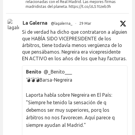
relacionadas con el Real Madrid. Las mejores firmas
madridistas del planeta. https://t.co/zLS1tzeb3h
La Galerna
@lagalerna_
·
29 Mar
Si de verdad ha dicho que contrataron a alguien
que HABÍA SIDO VICEPRESIDENTE de los
árbitros, tiene todavía menos vergüenza de lo
que pensábamos. Negreira era vicepresidente
EN ACTIVO en los años de los que hay facturas.
Benito
@_Benito___
💣💣💣Barsa-Negreira
Laporta habla sobre Negreira en El País:
"Siempre he tenido la sensación de q
debemos ser muy superiores, porq los
árbitros no nos favorecen. Aquí parece q
siempre ayudan al Madrid."