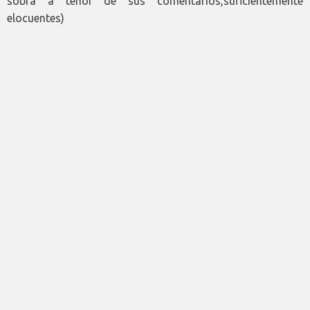
sobra a tenor de sus comentarios,suficientemente
elocuentes)