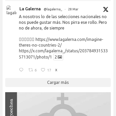
La Galerna
@lagalerna_
·
28 Mar
A nosotros lo de las selecciones nacionales no
nos puede gustar más. Nos pirra ese rollo. Pero
no de ahora, de siempre
👉🏻👉🏻👉🏻
https://www.lagalerna.com/imagine-
theres-no-countries-2/
https://x.com/lagalerna_/status/203784931533
5713071/photo/1
2
6
17
X
Cargar más