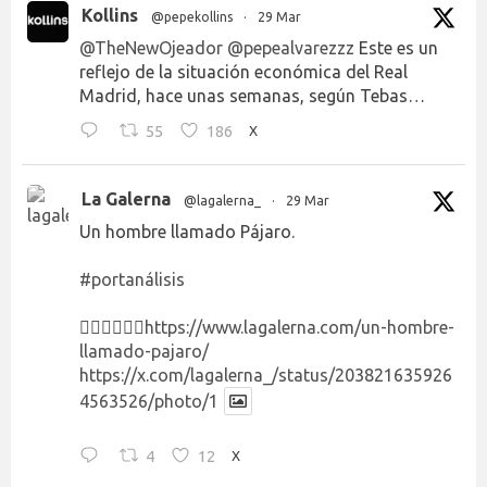
Kollins
@pepekollins
·
29 Mar
@TheNewOjeador
@pepealvarezzz
Este es un
reflejo de la situación económica del Real
Madrid, hace unas semanas, según Tebas…
55
186
X
La Galerna
@lagalerna_
·
29 Mar
Un hombre llamado Pájaro.
#portanálisis
👉🏻👉🏻👉🏻
https://www.lagalerna.com/un-hombre-
llamado-pajaro/
https://x.com/lagalerna_/status/203821635926
4563526/photo/1
4
12
X