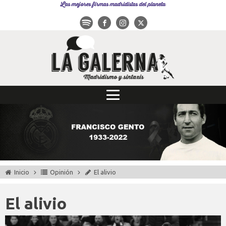
Las mejores firmas madridistas del planeta
Inicio
Opinión
El alivio
El alivio