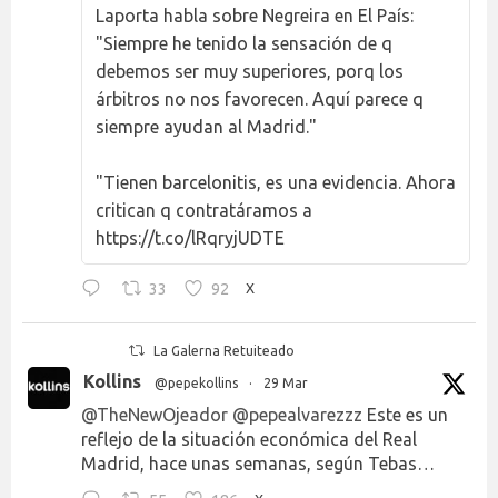
Laporta habla sobre Negreira en El País:
"Siempre he tenido la sensación de q
debemos ser muy superiores, porq los
árbitros no nos favorecen. Aquí parece q
siempre ayudan al Madrid."
"Tienen barcelonitis, es una evidencia. Ahora
critican q contratáramos a
https://t.co/lRqryjUDTE
33
92
X
La Galerna Retuiteado
Kollins
@pepekollins
·
29 Mar
@TheNewOjeador
@pepealvarezzz
Este es un
reflejo de la situación económica del Real
Madrid, hace unas semanas, según Tebas…