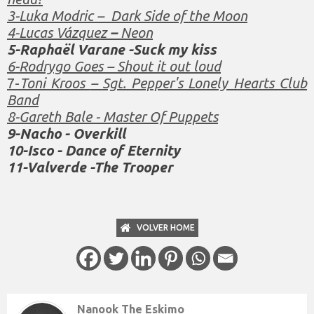
3-Luka Modric – Dark Side of the Moon
4-Lucas Vázquez
–
Neon
5-Raphaël Varane -Suck my kiss
6-Rodrygo Goes – Shout it out loud
7-
Toni Kroos
–
Sgt. Pepper's Lonely Hearts Club
Band
8-Gareth Bale - Master Of Puppets
9-Nacho - Overkill
10-Isco - Dance of Eternity
11-Valverde -The Trooper
VOLVER HOME
Nanook The Eskimo