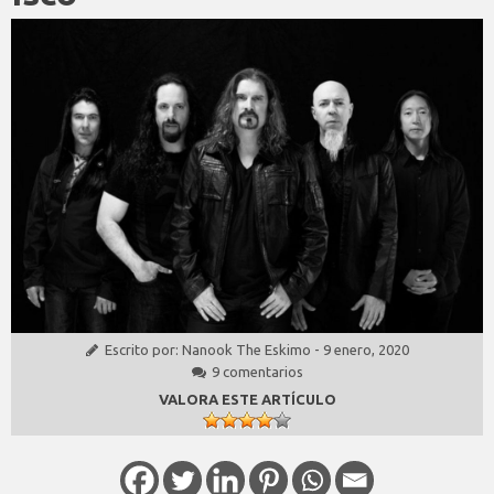
Escrito por:
Nanook The Eskimo
-
9 enero, 2020
9 comentarios
VALORA ESTE ARTÍCULO