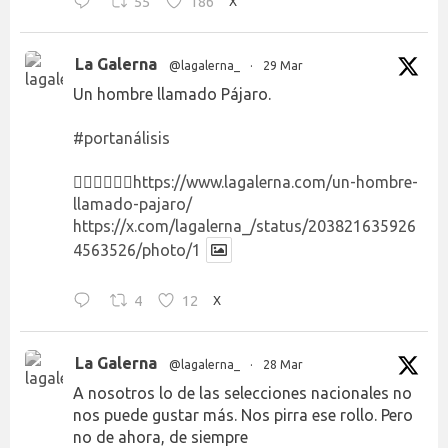
55
186
X
La Galerna
@lagalerna_
·
29 Mar
Un hombre llamado Pájaro.
#portanálisis
👉🏻👉🏻👉🏻
https://www.lagalerna.com/un-hombre-
llamado-pajaro/
https://x.com/lagalerna_/status/203821635926
4563526/photo/1
4
12
X
La Galerna
@lagalerna_
·
28 Mar
A nosotros lo de las selecciones nacionales no
nos puede gustar más. Nos pirra ese rollo. Pero
no de ahora, de siempre