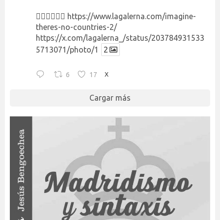
👉🏻👉🏻👉🏻
https://www.lagalerna.com/imagine-
theres-no-countries-2/
https://x.com/lagalerna_/status/203784931533
5713071/photo/1
2
6
17
X
Cargar más