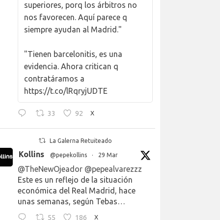
superiores, porq los árbitros no
nos favorecen. Aquí parece q
siempre ayudan al Madrid."
"Tienen barcelonitis, es una
evidencia. Ahora critican q
contratáramos a
https://t.co/lRqryjUDTE
33
92
X
La Galerna Retuiteado
Kollins
@pepekollins
·
29 Mar
@TheNewOjeador
@pepealvarezzz
Este es un reflejo de la situación
económica del Real Madrid, hace
unas semanas, según Tebas…
55
186
X