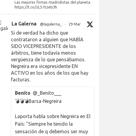
Las mejores firmas madridistas del planeta.
https://t.co/zLS1tzeb3h
La Galerna
@lagalerna_
·
29 Mar
Si de verdad ha dicho que
contrataron a alguien que HABÍA
SIDO VICEPRESIDENTE de los
árbitros, tiene todavía menos
vergüenza de lo que pensábamos.
Negreira era vicepresidente EN
ACTIVO en los años de los que hay
facturas.
Benito
@_Benito___
💣💣💣Barsa-Negreira
Laporta habla sobre Negreira en El
País: "Siempre he tenido la
sensación de q debemos ser muy