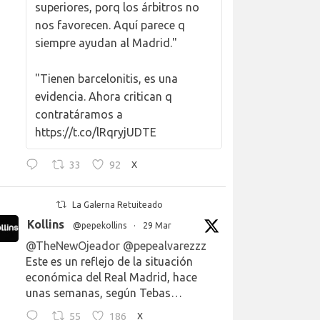
superiores, porq los árbitros no
nos favorecen. Aquí parece q
siempre ayudan al Madrid."
"Tienen barcelonitis, es una
evidencia. Ahora critican q
contratáramos a
https://t.co/lRqryjUDTE
33
92
X
La Galerna Retuiteado
Kollins
@pepekollins
·
29 Mar
@TheNewOjeador
@pepealvarezzz
Este es un reflejo de la situación
económica del Real Madrid, hace
unas semanas, según Tebas…
55
186
X