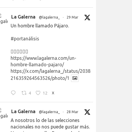
La Galerna
@lagalerna_
·
29 Mar
Un hombre llamado Pájaro.
#portanálisis
👉🏻👉🏻👉🏻
https://www.lagalerna.com/un-
hombre-llamado-pajaro/
https://x.com/lagalerna_/status/2038
216359264563526/photo/1
4
12
X
La Galerna
@lagalerna_
·
28 Mar
A nosotros lo de las selecciones
nacionales no nos puede gustar más.