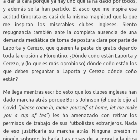
a dar la cara porque ya hay uno que la ha dado por todos,
y además se la han partido. El asco que me inspira esa
actitud timorata es casi de la misma magnitud que la que
me inspiran los miserables clubes ingleses. Siento
repugnancia también ante la completa ausencia de una
demanda mediática de toma de postura clara por parte de
Laporta y Cerezo, que quieren la pasta de gratis dejando
toda la erosión a Florentino. ¿Dónde coño están Laporta y
Cerezo, y (lo que es más oprobioso) dónde coño están los
que deben preguntar a Laporta y Cerezo dónde coño
están?
Me llega mientras escribo esto que los clubes ingleses han
dado marcha atrás porque Boris Johnson (el que le dijo al
Covid
“please come in, make yourself at home, let me make
you a cup of tea”
) les ha amenazado con retirar los
permisos de trabajo de sus futbolistas extranjeros. Nada
de eso justificaría su marcha atrás. Ninguna presión ni
ningún soborno lo haría. Las cosas de la moral y la ética