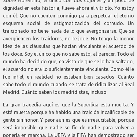
Sobre Florentino, el único con dos cojones y un poco de
dignidad en esta historia, llueve ahora el vitriolo. Yo estoy
con él. Que no cuenten conmigo para perpetuar el eterno
esquema social de estigmatización del cornudo. Un
traicionado no tiene nada de lo que avergonzarse. Que se
avergüencen los traidores, no te jode. No tengo la menor
idea de las cláusulas que hacían vinculante el acuerdo de
los doce. Soy el único que no sabe esto, al parecer. Todo el
mundo ha decidido que, en vista de que se lo han saltado,
el acuerdo no era lo suficientemente vinculante. Como él le
fue infiel, en realidad no estaban bien casados. Cuánto
sabe todo el mundo cuando se trata de ridiculizar al Real
Madrid. Cuánto saben los madridistas, incluso.
La gran tragedia aquí es que la Superliga está muerta. Y
está muerta porque ha habido una traición incalificable de
gente sin honor. Y peor aún es que es irresucitable, porque
será imposible que nadie se fíe de nadie para volver a
ponerla en marcha. La UEFA y la FIFA han demostrado ser