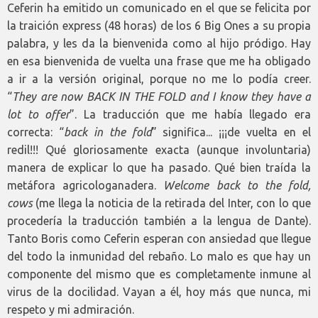
Ceferin ha emitido un comunicado en el que se felicita por
la traición express (48 horas) de los 6 Big Ones a su propia
palabra, y les da la bienvenida como al hijo pródigo. Hay
en esa bienvenida de vuelta una frase que me ha obligado
a ir a la versión original, porque no me lo podía creer.
“
They are now BACK IN THE FOLD and I know they have a
lot to offer
”. La traducción que me había llegado era
correcta: “
back in the fold
” significa... ¡¡¡de vuelta en el
redil!!! Qué gloriosamente exacta (aunque involuntaria)
manera de explicar lo que ha pasado. Qué bien traída la
metáfora agricologanadera.
Welcome back to the fold,
cows
(me llega la noticia de la retirada del Inter, con lo que
procedería la traducción también a la lengua de Dante).
Tanto Boris como Ceferin esperan con ansiedad que llegue
del todo la inmunidad del rebaño. Lo malo es que hay un
componente del mismo que es completamente inmune al
virus de la docilidad. Vayan a él, hoy más que nunca, mi
respeto y mi admiración.