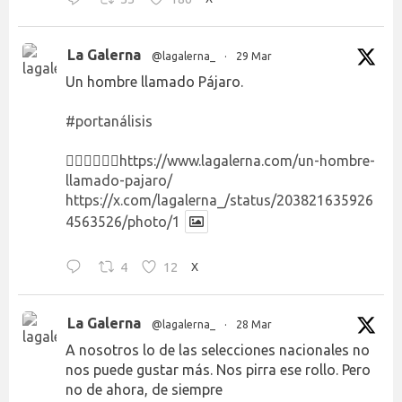
La Galerna
@lagalerna_
·
29 Mar
Un hombre llamado Pájaro.
#portanálisis
👉🏻👉🏻👉🏻
https://www.lagalerna.com/un-hombre-
llamado-pajaro/
https://x.com/lagalerna_/status/203821635926
4563526/photo/1
4
12
X
La Galerna
@lagalerna_
·
28 Mar
A nosotros lo de las selecciones nacionales no
nos puede gustar más. Nos pirra ese rollo. Pero
no de ahora, de siempre