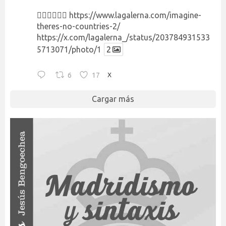
👉🏻👉🏻👉🏻
https://www.lagalerna.com/imagine-
theres-no-countries-2/
https://x.com/lagalerna_/status/203784931533
5713071/photo/1
2
6
17
X
Cargar más