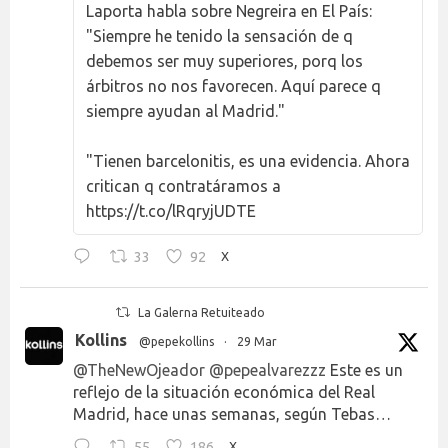
Laporta habla sobre Negreira en El País:
"Siempre he tenido la sensación de q
debemos ser muy superiores, porq los
árbitros no nos favorecen. Aquí parece q
siempre ayudan al Madrid."
"Tienen barcelonitis, es una evidencia. Ahora
critican q contratáramos a
https://t.co/lRqryjUDTE
33
92
X
La Galerna Retuiteado
Kollins
@pepekollins
·
29 Mar
@TheNewOjeador
@pepealvarezzz
Este es un
reflejo de la situación económica del Real
Madrid, hace unas semanas, según Tebas…
55
186
X