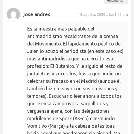
Responder
jose andres
18 agosto, 2020 a las 1:23 pm
Es la muestra más palpable del
antimadridismo recalcitrante de la prensa
del Movimiento. El lapidamiento público de
Julen lo azuzó el periodista (en este caso ex)
más antimadridista que ha ejercido esa
profesión: El Butanito. Y le siguió el resto de
juntaletras y vocerillos, hasta que pudieron
celebrar su fracaso en el Madrid (aunque él
también hizo lo suyo con sus omisiones y
temores). Escuchar o leer ahora a todos los
que le ensalzan provoca sarpullidos y
vergüenza ajena, con las delegaciones
madrileñas de Spork (As-co) e In-mundo
Vomitivo (Marça) a la cabeza de las loas
hacia aquel que apedrearon sin piedad. Me