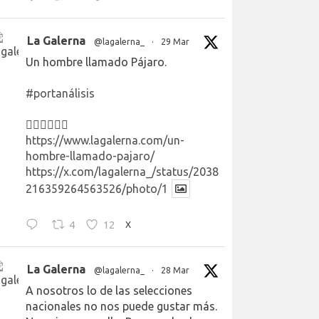
La Galerna
@lagalerna_
·
29 Mar
Un hombre llamado Pájaro.
#portanálisis
👉🏻👉🏻👉🏻
https://www.lagalerna.com/un-
hombre-llamado-pajaro/
https://x.com/lagalerna_/status/2038
216359264563526/photo/1
4
12
X
La Galerna
@lagalerna_
·
28 Mar
A nosotros lo de las selecciones
nacionales no nos puede gustar más.