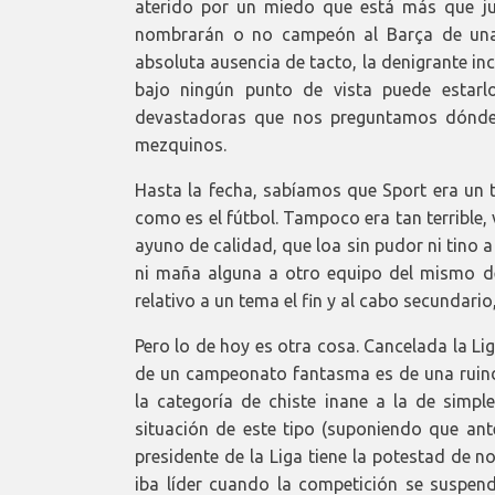
aterido por un miedo que está más que jus
nombrarán o no campeón al Barça de una L
absoluta ausencia de tacto, la denigrante i
bajo ningún punto de vista puede estarl
devastadoras que nos preguntamos dónde 
mezquinos.
Hasta la fecha, sabíamos que Sport era un t
como es el fútbol. Tampoco era tan terrible,
ayuno de calidad, que loa sin pudor ni tino 
ni maña alguna a otro equipo del mismo d
relativo a un tema el fin y al cabo secundari
Pero lo de hoy es otra cosa. Cancelada la 
de un campeonato fantasma es de una ruind
la categoría de chiste inane a la de simple
situación de este tipo (suponiendo que ant
presidente de la Liga tiene la potestad de 
iba líder cuando la competición se suspendi