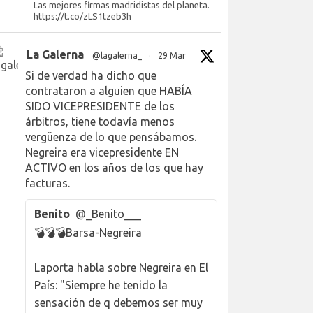
Las mejores firmas madridistas del planeta.
https://t.co/zLS1tzeb3h
La Galerna
@lagalerna_
·
29 Mar
Si de verdad ha dicho que
contrataron a alguien que HABÍA
SIDO VICEPRESIDENTE de los
árbitros, tiene todavía menos
vergüenza de lo que pensábamos.
Negreira era vicepresidente EN
ACTIVO en los años de los que hay
facturas.
Benito
@_Benito___
💣💣💣Barsa-Negreira
Laporta habla sobre Negreira en El
País: "Siempre he tenido la
sensación de q debemos ser muy