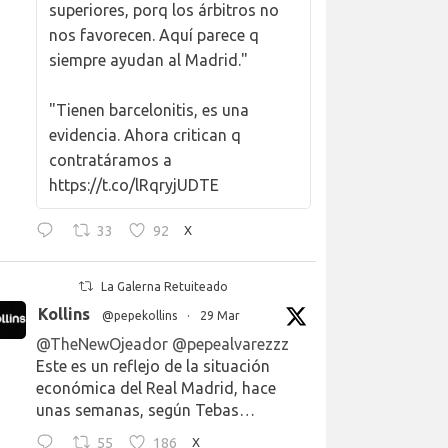
superiores, porq los árbitros no
nos favorecen. Aquí parece q
siempre ayudan al Madrid."
"Tienen barcelonitis, es una
evidencia. Ahora critican q
contratáramos a
https://t.co/lRqryjUDTE
33
92
X
La Galerna Retuiteado
Kollins
@pepekollins
·
29 Mar
@TheNewOjeador
@pepealvarezzz
Este es un reflejo de la situación
económica del Real Madrid, hace
unas semanas, según Tebas…
55
186
X