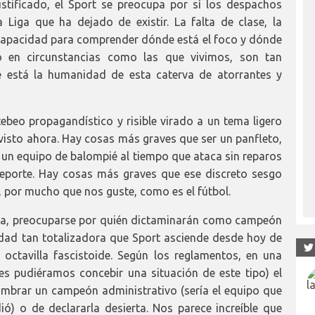
tificado, el Sport se preocupa por sí los despachos
iga que ha dejado de existir. La falta de clase, la
ncapacidad para comprender dónde está el foco y dónde
o en circunstancias como las que vivimos, son tan
está la humanidad de esta caterva de atorrantes y
ebeo propagandístico y risible virado a un tema ligero
 visto ahora. Hay cosas más graves que ser un panfleto,
a un equipo de balompié al tiempo que ataca sin reparos
eporte. Hay cosas más graves que ese discreto sesgo
o, por mucho que nos guste, como es el fútbol.
Liga, preocuparse por quién dictaminarán como campeón
ad tan totalizadora que Sport asciende desde hoy de
 octavilla fascistoide. Según los reglamentos, en una
es pudiéramos concebir una situación de este tipo) el
nombrar un campeón administrativo (sería el equipo que
ó) o de declararla desierta. Nos parece increíble que