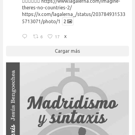
👉🏻👉🏻👉🏻
https://www.lagalerna.com/imagine-
theres-no-countries-2/
https://x.com/lagalerna_/status/203784931533
5713071/photo/1
2
6
17
X
Cargar más