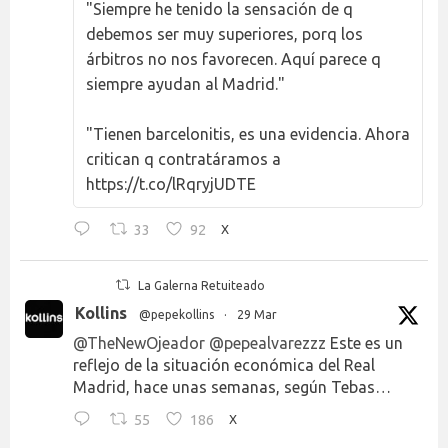
"Siempre he tenido la sensación de q
debemos ser muy superiores, porq los
árbitros no nos favorecen. Aquí parece q
siempre ayudan al Madrid."
"Tienen barcelonitis, es una evidencia. Ahora
critican q contratáramos a
https://t.co/lRqryjUDTE
33
92
X
La Galerna Retuiteado
Kollins
@pepekollins
·
29 Mar
@TheNewOjeador
@pepealvarezzz
Este es un
reflejo de la situación económica del Real
Madrid, hace unas semanas, según Tebas…
55
186
X