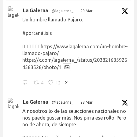
La Galerna
@lagalerna_
·
29 Mar
Un hombre llamado Pájaro.
#portanálisis
👉🏻👉🏻👉🏻
https://www.lagalerna.com/un-hombre-
llamado-pajaro/
https://x.com/lagalerna_/status/203821635926
4563526/photo/1
4
12
X
La Galerna
@lagalerna_
·
28 Mar
A nosotros lo de las selecciones nacionales no
nos puede gustar más. Nos pirra ese rollo. Pero
no de ahora, de siempre