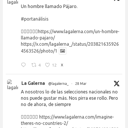
Un hombre llamado Pájaro.
#portanálisis
👉🏻👉🏻👉🏻
https://www.lagalerna.com/un-hombre-
llamado-pajaro/
https://x.com/lagalerna_/status/203821635926
4563526/photo/1
4
12
X
La Galerna
@lagalerna_
·
28 Mar
A nosotros lo de las selecciones nacionales no
nos puede gustar más. Nos pirra ese rollo. Pero
no de ahora, de siempre
👉🏻👉🏻👉🏻
https://www.lagalerna.com/imagine-
theres-no-countries-2/