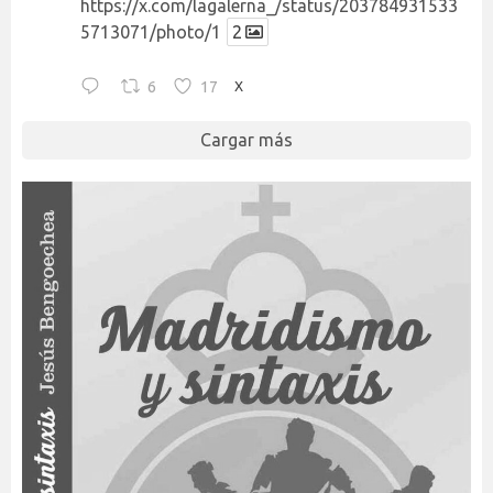
https://x.com/lagalerna_/status/203784931533
5713071/photo/1
2
6
17
X
Cargar más