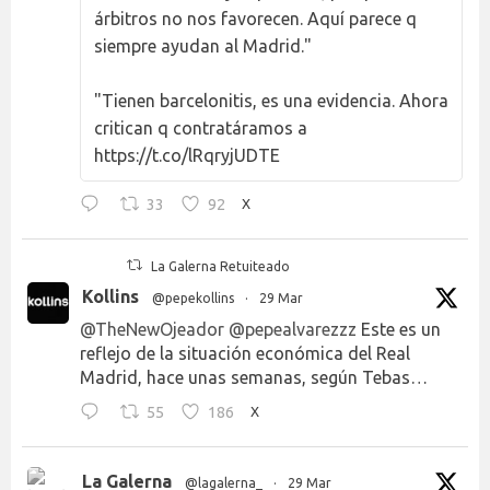
árbitros no nos favorecen. Aquí parece q
siempre ayudan al Madrid."
"Tienen barcelonitis, es una evidencia. Ahora
critican q contratáramos a
https://t.co/lRqryjUDTE
33
92
X
La Galerna Retuiteado
Kollins
@pepekollins
·
29 Mar
@TheNewOjeador
@pepealvarezzz
Este es un
reflejo de la situación económica del Real
Madrid, hace unas semanas, según Tebas…
55
186
X
La Galerna
@lagalerna_
·
29 Mar