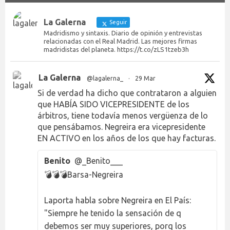
La Galerna
Seguir
Madridismo y sintaxis. Diario de opinión y entrevistas
relacionadas con el Real Madrid. Las mejores firmas
madridistas del planeta. https://t.co/zLS1tzeb3h
La Galerna
@lagalerna_
·
29 Mar
Si de verdad ha dicho que contrataron a alguien
que HABÍA SIDO VICEPRESIDENTE de los
árbitros, tiene todavía menos vergüenza de lo
que pensábamos. Negreira era vicepresidente
EN ACTIVO en los años de los que hay facturas.
Benito
@_Benito___
💣💣💣Barsa-Negreira
Laporta habla sobre Negreira en El País:
"Siempre he tenido la sensación de q
debemos ser muy superiores, porq los