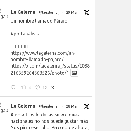
La Galerna
@lagalerna_
·
29 Mar
Un hombre llamado Pájaro.
#portanálisis
👉🏻👉🏻👉🏻
https://www.lagalerna.com/un-
hombre-llamado-pajaro/
https://x.com/lagalerna_/status/2038
216359264563526/photo/1
4
12
X
La Galerna
@lagalerna_
·
28 Mar
A nosotros lo de las selecciones
nacionales no nos puede gustar más.
Nos pirra ese rollo. Pero no de ahora,