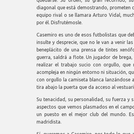
diagonal que está demostrando, prometen da
equipo rival o se llamara Arturo Vidal, muc
por él. Disfrutémosle.
Casemiro es uno de esos futbolistas que de
insulte y desprecie, que no le van a venir las
beneplácito de una prensa de tintes xenó
guerra, saldrá a flote. Un jugador de brega
realizar el trabajo sucio con orgullo, qu
acompleja en ningún entorno ni situación, q
con orgullo la camiseta blanca lanzándose a
tira abajo la puerta que da acceso al vestuari
Su tenacidad, su personalidad, su fuerza y sa
aspectos que vemos plasmados en el campo 
un puesto en el mejor club del mundo. Es 
madridista.
Sí, queremos a Casemiro, por todo lo que 