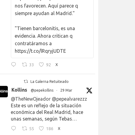
nos favorecen. Aquí parece q
siempre ayudan al Madrid."
"Tienen barcelonitis, es una
evidencia. Ahora critican q
contratáramos a
https://t.co/lRqryjUDTE
33
92
X
La Galerna Retuiteado
Kollins
@pepekollins
·
29 Mar
@TheNewOjeador
@pepealvarezzz
Este es un reflejo de la situación
económica del Real Madrid, hace
unas semanas, según Tebas…
55
186
X