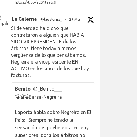
https://t.co/zLS1tzeb3h
La Galerna
@lagalerna_
·
29 Mar
Si de verdad ha dicho que
contrataron a alguien que HABÍA
SIDO VICEPRESIDENTE de los
árbitros, tiene todavía menos
vergüenza de lo que pensábamos.
Negreira era vicepresidente EN
ACTIVO en los años de los que hay
facturas.
Benito
@_Benito___
💣💣💣Barsa-Negreira
Laporta habla sobre Negreira en El
País: "Siempre he tenido la
sensación de q debemos ser muy
superiores, porq los árbitros no