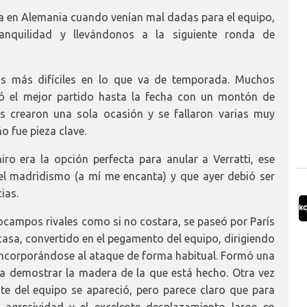
lla en Alemania cuando venían mal dadas para el equipo,
anquilidad y llevándonos a la siguiente ronda de
os más difíciles en lo que va de temporada. Muchos
gó el mejor partido hasta la fecha con un montón de
 crearon una sola ocasión y se fallaron varias muy
o fue pieza clave.
 era la opción perfecta para anular a Verratti, ese
l madridismo (a mí me encanta) y que ayer debió ser
ias.
ampos rivales como si no costara, se paseó por París
casa, convertido en el pegamento del equipo, dirigiendo
e incorporándose al ataque de forma habitual. Formó una
 a demostrar la madera de la que está hecho. Otra vez
te del equipo se apareció, pero parece claro que para
 agresividad y el excelente desplazamiento largo en