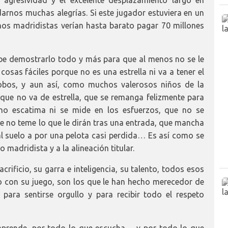
rnos muchas alegrías. Si este jugador estuviera en un
hos madridistas verían hasta barato pagar 70 millones
be demostrarlo todo y más para que al menos no se le
 cosas fáciles porque no es una estrella ni va a tener el
fobos, y aun así, como muchos valerosos niños de la
, que no va de estrella, que se remanga felizmente para
e no escatima ni se mide en los esfuerzos, que no se
ue no teme lo que le dirán tras una entrada, que mancha
l suelo a por una pelota casi perdida… Es así como se
o madridista y a la alineación titular.
crificio, su garra e inteligencia, su talento, todos esos
con su juego, son los que le han hecho merecedor de
para sentirse orgullo y para recibir todo el respeto
aprende, por todo lo que escucha… y por todo lo que