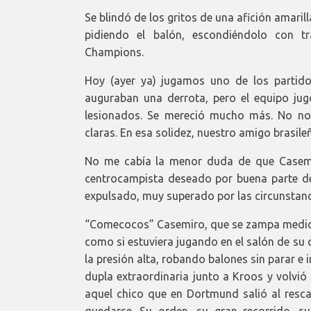
Se blindó de los gritos de una afición amari
pidiendo el balón, escondiéndolo con tr
Champions.
Hoy (ayer ya) jugamos uno de los partid
auguraban una derrota, pero el equipo ju
lesionados. Se mereció mucho más. No nos
claras. En esa solidez, nuestro amigo brasileñ
No me cabía la menor duda de que Casemiro
centrocampista deseado por buena parte de
expulsado, muy superado por las circunstanc
“Comecocos” Casemiro, que se zampa medioc
como si estuviera jugando en el salón de su 
la presión alta, robando balones sin parar 
dupla extraordinaria junto a Kroos y volvió
aquel chico que en Dortmund salió al resca
quedarse. Su orden, su gran recorrido, su