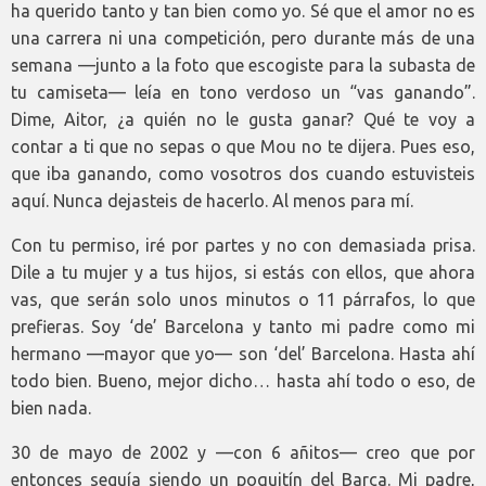
ha querido tanto y tan bien como yo. Sé que el amor no es
una carrera ni una competición, pero durante más de una
semana —junto a la foto que escogiste para la subasta de
tu camiseta— leía en tono verdoso un “vas ganando”.
Dime, Aitor, ¿a quién no le gusta ganar? Qué te voy a
contar a ti que no sepas o que Mou no te dijera. Pues eso,
que iba ganando, como vosotros dos cuando estuvisteis
aquí. Nunca dejasteis de hacerlo. Al menos para mí.
Con tu permiso, iré por partes y no con demasiada prisa.
Dile a tu mujer y a tus hijos, si estás con ellos, que ahora
vas, que serán solo unos minutos o 11 párrafos, lo que
prefieras. Soy ‘de’ Barcelona y tanto mi padre como mi
hermano —mayor que yo— son ‘del’ Barcelona. Hasta ahí
todo bien. Bueno, mejor dicho… hasta ahí todo o eso, de
bien nada.
30 de mayo de 2002 y —con 6 añitos— creo que por
entonces seguía siendo un poquitín del Barça. Mi padre,