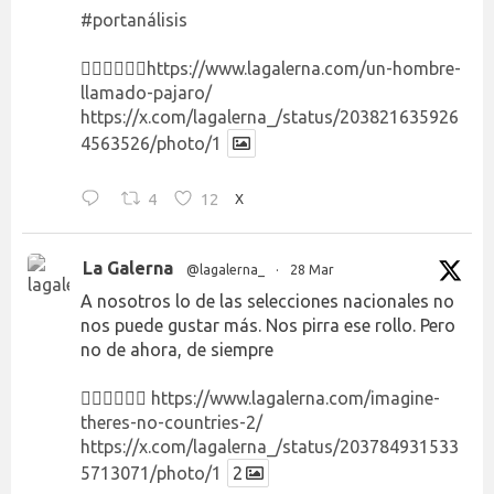
#portanálisis
👉🏻👉🏻👉🏻
https://www.lagalerna.com/un-hombre-
llamado-pajaro/
https://x.com/lagalerna_/status/203821635926
4563526/photo/1
4
12
X
La Galerna
@lagalerna_
·
28 Mar
A nosotros lo de las selecciones nacionales no
nos puede gustar más. Nos pirra ese rollo. Pero
no de ahora, de siempre
👉🏻👉🏻👉🏻
https://www.lagalerna.com/imagine-
theres-no-countries-2/
https://x.com/lagalerna_/status/203784931533
5713071/photo/1
2