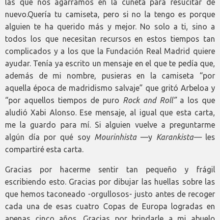
las que nos agarramos en la cuneta para resucitar de
nuevo.
Quería tu camiseta, pero si no la tengo es porque
alguien te ha querido más y mejor. No solo a ti, sino a
todos los que necesitan recursos en estos tiempos tan
complicados y a los que la Fundación Real Madrid quiere
ayudar. Tenía ya escrito un mensaje en el que te pedía que,
además de mi nombre, pusieras en la camiseta “por
aquella época de madridismo salvaje” que gritó Arbeloa y
“por aquellos tiempos de puro
Rock and Roll”
a los que
aludió Xabi Alonso. Ese mensaje, al igual que esta carta,
me la guardo para mí. Si alguien vuelve a preguntarme
algún día por qué soy
Mourinhista
—y
Karankista—
les
compartiré esta carta.
Gracias por hacerme sentir tan pequeño y frágil
escribiendo esto. Gracias por dibujar las huellas sobre las
que hemos taconeado -orgullosos- justo antes de recoger
cada una de esas cuatro Copas de Europa logradas en
apenas cinco años. Gracias por brindarle a mi abuelo