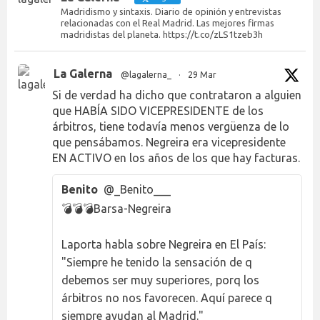
Madridismo y sintaxis. Diario de opinión y entrevistas
relacionadas con el Real Madrid. Las mejores firmas
madridistas del planeta. https://t.co/zLS1tzeb3h
La Galerna
@lagalerna_
·
29 Mar
Si de verdad ha dicho que contrataron a alguien
que HABÍA SIDO VICEPRESIDENTE de los
árbitros, tiene todavía menos vergüenza de lo
que pensábamos. Negreira era vicepresidente
EN ACTIVO en los años de los que hay facturas.
Benito
@_Benito___
💣💣💣Barsa-Negreira
Laporta habla sobre Negreira en El País:
"Siempre he tenido la sensación de q
debemos ser muy superiores, porq los
árbitros no nos favorecen. Aquí parece q
siempre ayudan al Madrid."