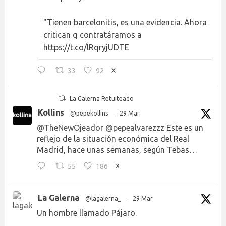
"Tienen barcelonitis, es una evidencia. Ahora
critican q contratáramos a
https://t.co/lRqryjUDTE
33
92
X
La Galerna Retuiteado
Kollins
@pepekollins
·
29 Mar
@TheNewOjeador
@pepealvarezzz
Este es un
reflejo de la situación económica del Real
Madrid, hace unas semanas, según Tebas…
55
186
X
La Galerna
@lagalerna_
·
29 Mar
Un hombre llamado Pájaro.