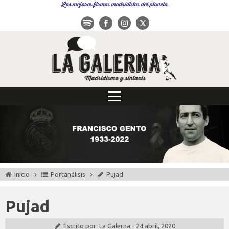
Las mejores firmas madridistas del planeta
Inicio
Portanálisis
Pujad
Pujad
Escrito por:
La Galerna
-
24 abril, 2020