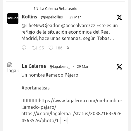
La Galerna Retuiteado
Kollins
@pepekollins
·
29 Mar
@TheNewOjeador
@pepealvarezzz
Este es un
reflejo de la situación económica del Real
Madrid, hace unas semanas, según Tebas…
55
186
X
La Galerna
@lagalerna_
·
29 Mar
Un hombre llamado Pájaro.
#portanálisis
👉🏻👉🏻👉🏻
https://www.lagalerna.com/un-hombre-
llamado-pajaro/
https://x.com/lagalerna_/status/203821635926
4563526/photo/1