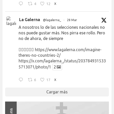
4
12
X
La Galerna
@lagalerna_
·
28 Mar
A nosotros lo de las selecciones nacionales no
nos puede gustar más. Nos pirra ese rollo. Pero
no de ahora, de siempre
👉🏻👉🏻👉🏻
https://www.lagalerna.com/imagine-
theres-no-countries-2/
https://x.com/lagalerna_/status/203784931533
5713071/photo/1
2
6
17
X
Cargar más