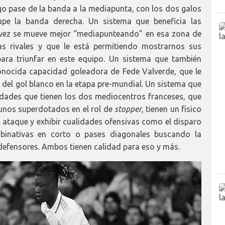
o pase de la banda a la mediapunta, con los dos galos
upe la banda derecha. Un sistema que beneficia las
a vez se mueve mejor “mediapunteando” en esa zona de
vas rivales y que le está permitiendo mostrarnos sus
ara triunfar en este equipo. Un sistema que también
onocida capacidad goleadora de Fede Valverde, que le
s del gol blanco en la etapa pre-mundial. Un sistema que
idades que tienen los dos mediocentros franceses, que
unos superdotados en el rol de
stopper
, tienen un físico
l ataque y exhibir cualidades ofensivas como el disparo
mbinativas en corto o pases diagonales buscando la
s defensores. Ambos tienen calidad para eso y más.