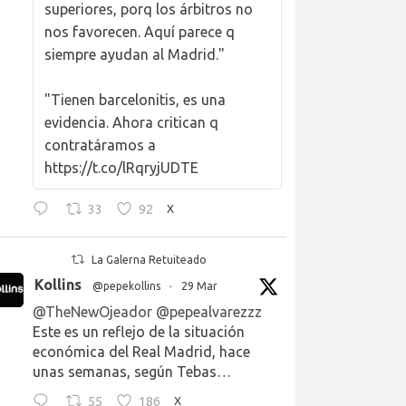
superiores, porq los árbitros no
nos favorecen. Aquí parece q
siempre ayudan al Madrid."
"Tienen barcelonitis, es una
evidencia. Ahora critican q
contratáramos a
https://t.co/lRqryjUDTE
33
92
X
La Galerna Retuiteado
Kollins
@pepekollins
·
29 Mar
@TheNewOjeador
@pepealvarezzz
Este es un reflejo de la situación
económica del Real Madrid, hace
unas semanas, según Tebas…
55
186
X