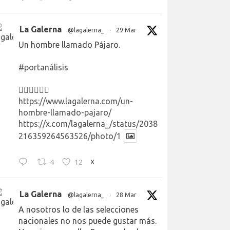
La Galerna
@lagalerna_
·
29 Mar
Un hombre llamado Pájaro.
#portanálisis
👉🏻👉🏻👉🏻
https://www.lagalerna.com/un-
hombre-llamado-pajaro/
https://x.com/lagalerna_/status/2038
216359264563526/photo/1
4
12
X
La Galerna
@lagalerna_
·
28 Mar
A nosotros lo de las selecciones
nacionales no nos puede gustar más.