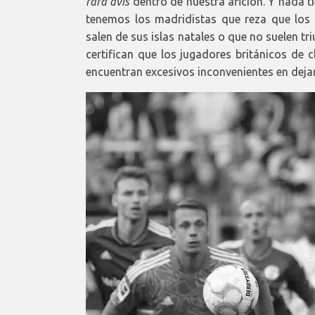
rara avis
dentro de nuestra afición. Y nada t
tenemos los madridistas que reza que los 
salen de sus islas natales o que no suelen tr
certifican que los jugadores británicos d
encuentran excesivos inconvenientes en dejar