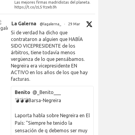
Las mejores firmas madridistas del planeta.
https://t.co/zLS1tzeb3h
La Galerna
@lagalerna_
·
29 Mar
Si de verdad ha dicho que
contrataron a alguien que HABÍA
SIDO VICEPRESIDENTE de los
árbitros, tiene todavía menos
vergüenza de lo que pensábamos.
Negreira era vicepresidente EN
ACTIVO en los años de los que hay
facturas.
Benito
@_Benito___
💣💣💣Barsa-Negreira
Laporta habla sobre Negreira en El
País: "Siempre he tenido la
sensación de q debemos ser muy