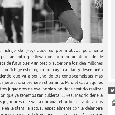
l fichaje de (Hey) Jude es por motivos puramente
un pensamiento que lleva rumiando en mi interior desde
ta de futuribles y un precio superior a los cien millones
s un fichaje estratégico por cuya calidad y desempeño
ntiendo que va a ser uno de los centrocampistas más
jerarcas, si prefieren el término. Pero el caso aquí es
tres jugadores de esa índole y no tiene sentido realizar
n que ya tenemos tan cubierta. El Real Madrid tiene la
es jugadores que van a dominar el fútbol durante varios
e en la plantilla actual, especialmente con la delantera
 Porque el tridente Tchouaméni,
Camavinga
y Valverde es