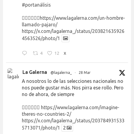
#portanálisis
👉🏻👉🏻👉🏻
https://www.lagalerna.com/un-hombre-
llamado-pajaro/
https://x.com/lagalerna_/status/203821635926
4563526/photo/1
4
12
X
La Galerna
@lagalerna_
·
28 Mar
A nosotros lo de las selecciones nacionales no
nos puede gustar más. Nos pirra ese rollo. Pero
no de ahora, de siempre
👉🏻👉🏻👉🏻
https://www.lagalerna.com/imagine-
theres-no-countries-2/
https://x.com/lagalerna_/status/203784931533
5713071/photo/1
2