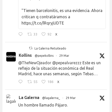
"Tienen barcelonitis, es una evidencia. Ahora
critican q contratáramos a
https://t.co/lRqryjUDTE
33
92
X
La Galerna Retuiteado
Kollins
@pepekollins
·
29 Mar
@TheNewOjeador
@pepealvarezzz
Este es un
reflejo de la situación económica del Real
Madrid, hace unas semanas, según Tebas…
55
186
X
La Galerna
@lagalerna_
·
29 Mar
Un hombre llamado Pájaro.