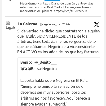
Madridismo y sintaxis. Diario de opinión y entrevistas
relacionadas con el Real Madrid. Las mejores firmas
madridistas del planeta. https://t.co/zLS1tzeb3h
La Galerna
@lagalerna_
·
29 Mar
Si de verdad ha dicho que contrataron a alguien
que HABÍA SIDO VICEPRESIDENTE de los
árbitros, tiene todavía menos vergüenza de lo
que pensábamos. Negreira era vicepresidente
EN ACTIVO en los años de los que hay facturas.
Benito
@_Benito___
💣💣💣Barsa-Negreira
Laporta habla sobre Negreira en El País:
"Siempre he tenido la sensación de q
debemos ser muy superiores, porq los
árbitros no nos favorecen. Aquí parece q
siempre ayudan al Madrid."