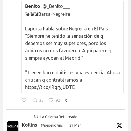
Benito
@_Benito___
💣💣💣Barsa-Negreira
Laporta habla sobre Negreira en El País:
"Siempre he tenido la sensación de q
debemos ser muy superiores, porq los
árbitros no nos favorecen. Aquí parece q
siempre ayudan al Madrid."
"Tienen barcelonitis, es una evidencia. Ahora
critican q contratáramos a
https://t.co/lRqryjUDTE
33
92
X
La Galerna Retuiteado
Kollins
@pepekollins
·
29 Mar