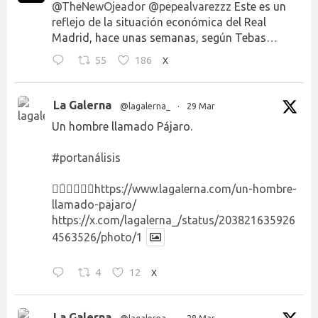
@TheNewOjeador
@pepealvarezzz
Este es un
reflejo de la situación económica del Real
Madrid, hace unas semanas, según Tebas…
55
186
X
La Galerna
@lagalerna_
·
29 Mar
Un hombre llamado Pájaro.
#portanálisis
👉🏻👉🏻👉🏻
https://www.lagalerna.com/un-hombre-
llamado-pajaro/
https://x.com/lagalerna_/status/203821635926
4563526/photo/1
4
12
X
La Galerna