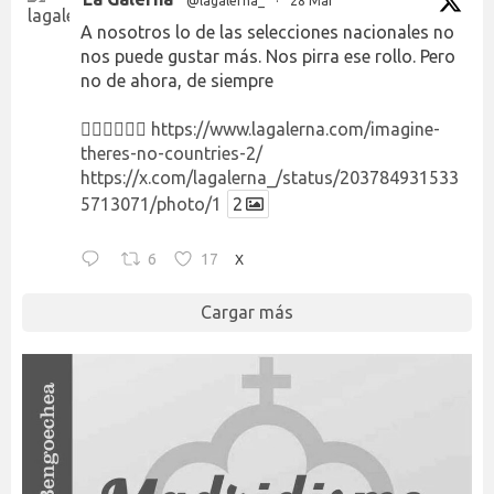
@lagalerna_
·
28 Mar
A nosotros lo de las selecciones nacionales no
nos puede gustar más. Nos pirra ese rollo. Pero
no de ahora, de siempre
👉🏻👉🏻👉🏻
https://www.lagalerna.com/imagine-
theres-no-countries-2/
https://x.com/lagalerna_/status/203784931533
5713071/photo/1
2
6
17
X
Cargar más