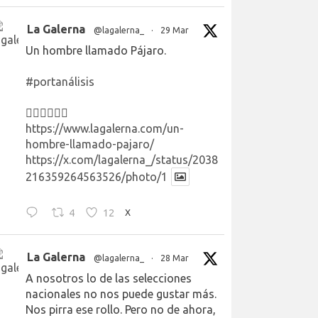
La Galerna
@lagalerna_
·
29 Mar
Un hombre llamado Pájaro.
#portanálisis
👉🏻👉🏻👉🏻
https://www.lagalerna.com/un-
hombre-llamado-pajaro/
https://x.com/lagalerna_/status/2038
216359264563526/photo/1
4
12
X
La Galerna
@lagalerna_
·
28 Mar
A nosotros lo de las selecciones
nacionales no nos puede gustar más.
Nos pirra ese rollo. Pero no de ahora,