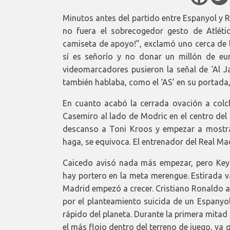
Minutos antes del partido entre Espanyol y 
no fuera el sobrecogedor gesto de Atléti
camiseta de apoyo!”, exclamó uno cerca de lo
sí es señorío y no donar un millón de eur
videomarcadores pusieron la señal de ‘Al Ja
también hablaba, como el ‘AS’ en su portada,
En cuanto acabó la cerrada ovación a colch
Casemiro al lado de Modric en el centro del
descanso a Toni Kroos y empezar a mostra
haga, se equivoca. El entrenador del Real Mad
Caicedo avisó nada más empezar, pero Keyl
hay portero en la meta merengue. Estirada vál
Madrid empezó a crecer. Cristiano Ronaldo ap
por el planteamiento suicida de un Espanyo
rápido del planeta. Durante la primera mitad
el más flojo dentro del terreno de juego, ya 