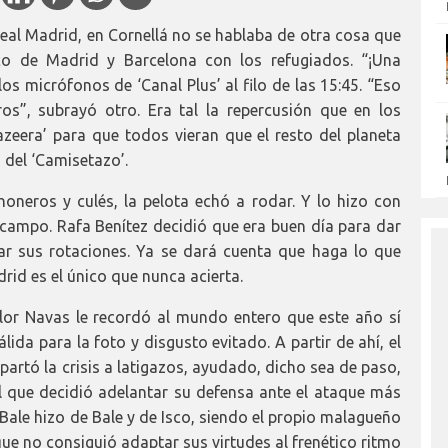
Real Madrid, en Cornellá no se hablaba de otra cosa que
co de Madrid y Barcelona con los refugiados. “¡Una
s micrófonos de ‘Canal Plus’ al filo de las 15:45. “Eso
os”, subrayó otro. Era tal la repercusión que en los
zeera’ para que todos vieran que el resto del planeta
 del ‘Camisetazo’.
oneros y culés, la pelota echó a rodar. Y lo hizo con
 campo. Rafa Benítez decidió que era buen día para dar
r sus rotaciones. Ya se dará cuenta que haga lo que
rid es el único que nunca acierta.
or Navas le recordó al mundo entero que este año sí
ida para la foto y disgusto evitado. A partir de ahí, el
artó la crisis a latigazos, ayudado, dicho sea de paso,
l que decidió adelantar su defensa ante el ataque más
 Bale hizo de Bale y de Isco, siendo el propio malagueño
que no consiguió adaptar sus virtudes al frenético ritmo