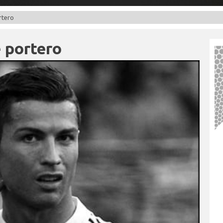
rtero
 portero