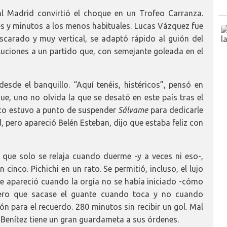
al Madrid convirtió el choque en un Trofeo Carranza.
es y minutos a los menos habituales. Lucas Vázquez fue
carado y muy vertical, se adaptó rápido al guión del
oluciones a un partido que, con semejante goleada en el
sde el banquillo. “Aquí tenéis, histéricos”, pensó en
, uno no olvida la que se desató en este país tras el
nco estuvo a punto de suspender
Sálvame
para dedicarle
, pero apareció Belén Esteban, dijo que estaba feliz con
 que solo se relaja cuando duerme -y a veces ni eso-,
cinco. Pichichi en un rato. Se permitió, incluso, el lujo
que apareció cuando la orgía no se había iniciado -cómo
ero que sacase el guante cuando toca y no cuando
ón para el recuerdo. 280 minutos sin recibir un gol. Mal
 Benítez tiene un gran guardameta a sus órdenes.