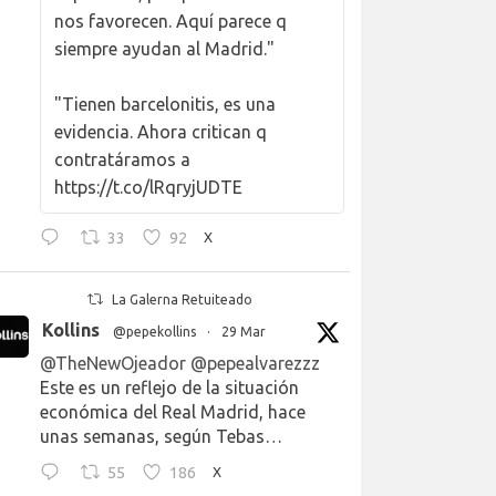
nos favorecen. Aquí parece q
siempre ayudan al Madrid."
"Tienen barcelonitis, es una
evidencia. Ahora critican q
contratáramos a
https://t.co/lRqryjUDTE
33
92
X
La Galerna Retuiteado
Kollins
@pepekollins
·
29 Mar
@TheNewOjeador
@pepealvarezzz
Este es un reflejo de la situación
económica del Real Madrid, hace
unas semanas, según Tebas…
55
186
X