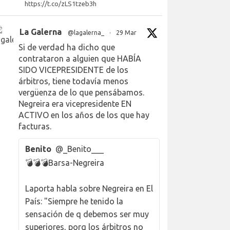
https://t.co/zLS1tzeb3h
La Galerna
@lagalerna_
·
29 Mar
Si de verdad ha dicho que
contrataron a alguien que HABÍA
SIDO VICEPRESIDENTE de los
árbitros, tiene todavía menos
vergüenza de lo que pensábamos.
Negreira era vicepresidente EN
ACTIVO en los años de los que hay
facturas.
Benito
@_Benito___
💣💣💣Barsa-Negreira
Laporta habla sobre Negreira en El
País: "Siempre he tenido la
sensación de q debemos ser muy
superiores, porq los árbitros no