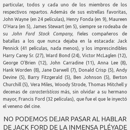
particular, todos y cada uno de los miembros de los
respectivos repartos. Además de sus estrellas favoritas,
John Wayne (en 24 películas), Henry Fonda (en 9), Maureen
O’Hara (en 5), James Stewart (en 5), siempre se rodeaba de
su
John Ford
Stock Company
, fieles compañeros de
batallas a los que nunca dejaba en la estacada: Jack
Pennick (41 películas, nada menos), y los imprescindibles
Harry Carey Sr. (27), Ward Bond (24), Victor McLaglen (12),
George O’Brien (12), John Carradine (11), Anna Lee (8),
Hank Worden (8), Jane Darwell (7), Donald Crisp (5), Andy
Devine (5), Barry Fitzgerald (5), Ben Johnson (5), Berton
Churchill (5), Vera Miles, Woody Strode, Thomas Mitchell y
decenas de
característicos
más, sin olvidar a su hermano
mayor, Francis Ford (32 películas), que fue el que le inyectó
el veneno del cine.
NO PODEMOS DEJAR PASAR AL HABLAR
DE JACK FORD DE LA INMENSA PLÉYADE