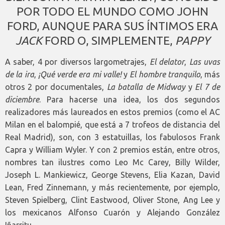
POR TODO EL MUNDO COMO JOHN
FORD, AUNQUE PARA SUS ÍNTIMOS ERA
JACK
FORD O, SIMPLEMENTE,
PAPPY
A saber, 4 por diversos largometrajes,
El delator
,
Las uvas
de la ira
,
¡Qué verde era mi valle!
y
El hombre tranquilo
, más
otros 2 por documentales,
La batalla de Midway
y
El 7 de
diciembre
. Para hacerse una idea, los dos segundos
realizadores más laureados en estos premios (como el AC
Milan en el balompié, que está a 7 trofeos de distancia del
Real Madrid), son, con 3 estatuillas, los fabulosos Frank
Capra y William Wyler. Y con 2 premios están, entre otros,
nombres tan ilustres como Leo Mc Carey, Billy Wilder,
Joseph L. Mankiewicz, George Stevens, Elia Kazan, David
Lean, Fred Zinnemann, y más recientemente, por ejemplo,
Steven Spielberg, Clint Eastwood, Oliver Stone, Ang Lee y
los mexicanos Alfonso Cuarón y Alejando González