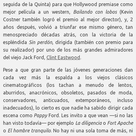
seguida de la Quinta) para que Hollywood premiase como
mejor película a un western,
Bailando con lobos
(Kevin
Costner también logró el premio al mejor director), y, 2
años después, volvió a triunfar ese mismo género, tan
menospreciado décadas atrás, con la victoria de la
espléndida
Sin perdón
, dirigida (también con premio para
su realizador) por uno de los más grandes admiradores
del viejo Jack Ford,
Clint Eastwood
.
Pese a que gran parte de las jóvenes generaciones dan
cada vez más la espalda a los viejos clásicos
cinematográficos (los tachan a menudo de lentos,
aburridos, anacrónicos, obsoletos, pasados de moda,
conservadores, anticuados, extemporáneos, incluso
inadecuados), lo cierto es que nadie ha sabido dirigir cada
escena como
Pappy
Ford. Les invito a que vean —si no las
han visto todavía— por ejemplo
La diligencia
o
Fort Apache
o
El hombre tranquilo
. No hay ni una sola toma de más, ni