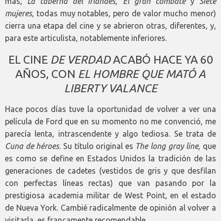
más,
La taberna del irlandés
,
El gran combate
y
Siete
mujeres
, todas muy notables, pero de valor mucho menor)
cierra una etapa del cine y se abrieron otras, diferentes, y,
para este articulista, notablemente inferiores.
EL CINE
DE VERDAD
ACABÓ HACE YA 60
AÑOS, CON
EL HOMBRE QUE MATÓ A
LIBERTY VALANCE
Hace pocos días tuve la oportunidad de volver a ver una
película de Ford que en su momento no me convenció, me
parecía lenta, intrascendente y algo tediosa. Se trata de
Cuna de héroes
. Su título original es
The long gray line
, que
es como se define en Estados Unidos la tradición de las
generaciones de cadetes (vestidos de gris y que desfilan
con perfectas líneas rectas) que van pasando por la
prestigiosa academia militar de West Point, en el estado
de Nueva York. Cambié radicalmente de opinión al volver a
visitarla, es francamente recomendable.