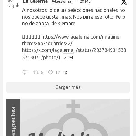
La Galerna
@lagalerna_
·
28 Mar
A nosotros lo de las selecciones nacionales no
nos puede gustar más. Nos pirra ese rollo. Pero
no de ahora, de siempre
👉🏻👉🏻👉🏻
https://www.lagalerna.com/imagine-
theres-no-countries-2/
https://x.com/lagalerna_/status/203784931533
5713071/photo/1
2
6
17
X
Cargar más