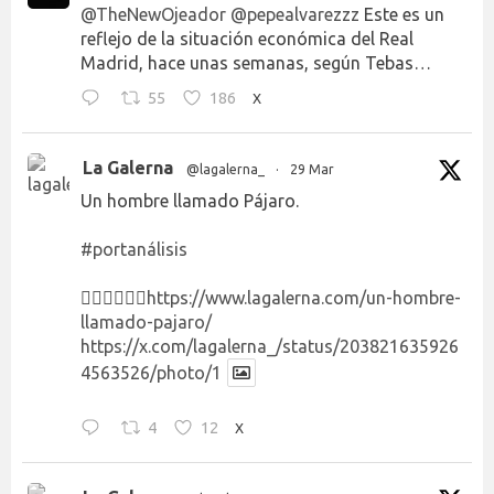
@TheNewOjeador
@pepealvarezzz
Este es un
reflejo de la situación económica del Real
Madrid, hace unas semanas, según Tebas…
55
186
X
La Galerna
@lagalerna_
·
29 Mar
Un hombre llamado Pájaro.
#portanálisis
👉🏻👉🏻👉🏻
https://www.lagalerna.com/un-hombre-
llamado-pajaro/
https://x.com/lagalerna_/status/203821635926
4563526/photo/1
4
12
X