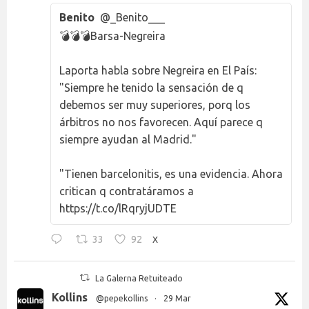
Benito
@_Benito___
💣💣💣Barsa-Negreira
Laporta habla sobre Negreira en El País:
"Siempre he tenido la sensación de q
debemos ser muy superiores, porq los
árbitros no nos favorecen. Aquí parece q
siempre ayudan al Madrid."
"Tienen barcelonitis, es una evidencia. Ahora
critican q contratáramos a
https://t.co/lRqryjUDTE
33
92
X
La Galerna Retuiteado
Kollins
@pepekollins
·
29 Mar