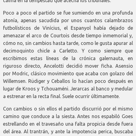
calma en la tempestad que acecha los tribunales.
Poco a poco el partido se fue sumiendo en una profunda
atonía, apenas sacudida por unos cuantos calambrazos
futbolísticos de Vinícius, el Espanyol había dejado de
amenazar el arco de Courtois desde tiempo inmemorial y,
cómo no, sin cambios hasta tarde, como le gusta apurar al
decimoquinto chicle a Carletto. Y como siempre que
escribimos estas líneas de la crónica galernauta, en
riguroso directo, Ancelotti decidió mover ficha. Asensio
por Modric, clásico movimiento que acaba con golazo del
Willemsen. Rüdiger y Ceballos lo hacían poco después en
lugar de Kroos y Tchouaméni. Jerarcas al banco y medular
a estrenar en la recta final. Suele ocurrir últimamente.
Con cambios o sin ellos el partido discurrió por el mismo
camino que conduce a la siesta. Antes nos espabiló Goes
estrellando en el travesaño una falta propicia desde fuera
del área. Al trantrán, y ante la impotencia perica, buscaba