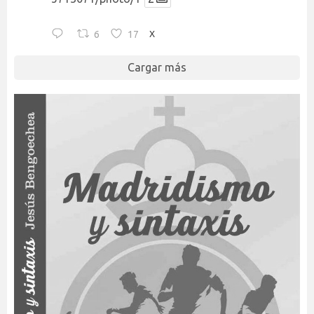
6
17
X
Cargar más