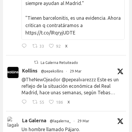
siempre ayudan al Madrid."
"Tienen barcelonitis, es una evidencia. Ahora
critican q contratáramos a
https://t.co/lRqryjUDTE
33
92
X
La Galerna Retuiteado
Kollins
@pepekollins
·
29 Mar
@TheNewOjeador
@pepealvarezzz
Este es un
reflejo de la situación económica del Real
Madrid, hace unas semanas, según Tebas…
55
186
X
La Galerna
@lagalerna_
·
29 Mar
Un hombre llamado Pájaro.