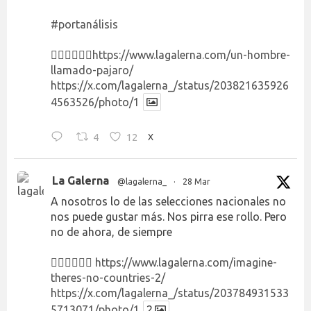
#portanálisis
👉🏻👉🏻👉🏻
https://www.lagalerna.com/un-hombre-
llamado-pajaro/
https://x.com/lagalerna_/status/203821635926
4563526/photo/1
4
12
X
La Galerna
@lagalerna_
·
28 Mar
A nosotros lo de las selecciones nacionales no
nos puede gustar más. Nos pirra ese rollo. Pero
no de ahora, de siempre
👉🏻👉🏻👉🏻
https://www.lagalerna.com/imagine-
theres-no-countries-2/
https://x.com/lagalerna_/status/203784931533
5713071/photo/1
2