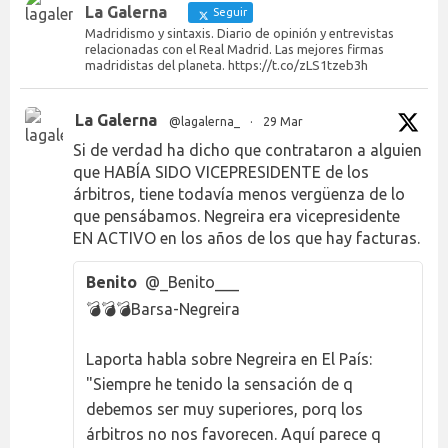
La Galerna
Seguir
Madridismo y sintaxis. Diario de opinión y entrevistas
relacionadas con el Real Madrid. Las mejores firmas
madridistas del planeta. https://t.co/zLS1tzeb3h
La Galerna
@lagalerna_
·
29 Mar
Si de verdad ha dicho que contrataron a alguien
que HABÍA SIDO VICEPRESIDENTE de los
árbitros, tiene todavía menos vergüenza de lo
que pensábamos. Negreira era vicepresidente
EN ACTIVO en los años de los que hay facturas.
Benito
@_Benito___
💣💣💣Barsa-Negreira
Laporta habla sobre Negreira en El País:
"Siempre he tenido la sensación de q
debemos ser muy superiores, porq los
árbitros no nos favorecen. Aquí parece q