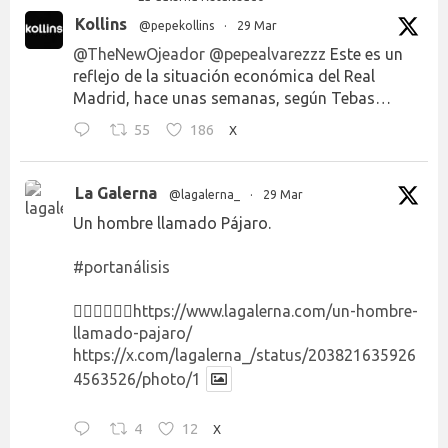
Kollins
@pepekollins
·
29 Mar
@TheNewOjeador
@pepealvarezzz
Este es un
reflejo de la situación económica del Real
Madrid, hace unas semanas, según Tebas…
55
186
X
La Galerna
@lagalerna_
·
29 Mar
Un hombre llamado Pájaro.
#portanálisis
👉🏻👉🏻👉🏻
https://www.lagalerna.com/un-hombre-
llamado-pajaro/
https://x.com/lagalerna_/status/203821635926
4563526/photo/1
4
12
X