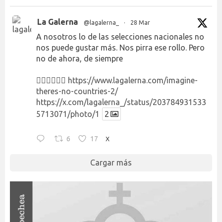
La Galerna
@lagalerna_
·
28 Mar
A nosotros lo de las selecciones nacionales no
nos puede gustar más. Nos pirra ese rollo. Pero
no de ahora, de siempre
👉🏻👉🏻👉🏻
https://www.lagalerna.com/imagine-
theres-no-countries-2/
https://x.com/lagalerna_/status/203784931533
5713071/photo/1
2
6
17
X
Cargar más